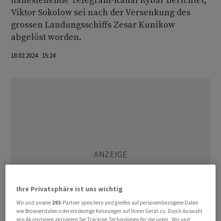
nahestehende Telegram-Kanal Rybar berichtet,
Viktor Sokolow sei nach der Versenkung des
grossen Landungsschiffs Zesar Kunikow
abgelöst worden.
18.02.2024 15:24
Ihre Privatsphäre ist uns wichtig
Wir und unsere
293
-Partner speichern und greifen auf personenbezogene Daten
wie Browserdaten oder eindeutige Kennungen auf Ihrem Gerät zu. Durch Auswahl
von Akzeptieren aktivieren Sie Tracking-Technologien für die unter „Wir und