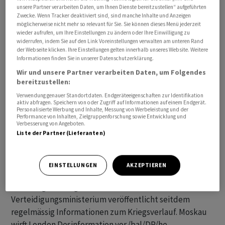
unsere Partner verarbeiten Daten, um Ihnen Dienste bereitzustellen“ aufgeführten
Zwecke. Wenn Tracker deaktiviert sind, sind manche Inhalte und Anzeigen
Ähnlich wie bei seinem Vorgänger Igor Ossipow sei das
möglicherweise nicht mehr so relevant für Sie. Sie können dieses Menü jederzeit
wieder aufrufen, um Ihre Einstellungen zu ändern oder Ihre Einwilligung zu
höchstwahrscheinlich auf den Erfolg der Ukraine
widerrufen, indem Sie auf den Link Voreinstellungen verwalten am unteren Rand
zurückzuführen, unter seiner Führung mehrere Schiffe
der Webseite klicken. Ihre Einstellungen gelten innerhalb unseres Website. Weitere
Informationen finden Sie in unserer Datenschutzerklärung.
versenkt zu haben, schrieben die Briten bei der
Wir und unsere Partner verarbeiten Daten, um Folgendes
Plattform X (früher Twitter). Obwohl nicht vom
bereitzustellen:
russischen Verteidigungsministerium bestätigt, sei
Verwendung genauer Standortdaten. Endgeräteeigenschaften zur Identifikation
Sokolow wahrscheinlich von seinem bisherigen
aktiv abfragen. Speichern von oder Zugriff auf Informationen auf einem Endgerät.
Personalisierte Werbung und Inhalte, Messung von Werbeleistung und der
Stellvertreter Vizeadmiral Sergej Pintschuk als
Performance von Inhalten, Zielgruppenforschung sowie Entwicklung und
amtierender Kommandeur ersetzt worden, bis eine
Verbesserung von Angeboten.
Liste der Partner (Lieferanten)
interne Untersuchung zur Zesar Kunikow
abgeschlossen sei.
EINSTELLUNGEN
AKZEPTIEREN
Die Ukraine verteidigt sich seit rund zwei Jahren gegen
einen Angriffskrieg Russlands. Das britische
Verteidigungsministerium veröffentlicht seitdem
regelmässig Informationen zum Kriegsverlauf. Moskau
wirft London Desinformation vor./bal/DP/he