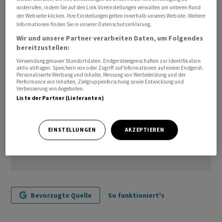
widerrufen, indem Sie auf den Link Voreinstellungen verwalten am unteren Rand
Wirtschaft in den kommenden Monaten bestenfalls
der Webseite klicken. Ihre Einstellungen gelten innerhalb unseres Website. Weitere
stagniere./jkr/jsl/jha/
Informationen finden Sie in unserer Datenschutzerklärung.
Wir und unsere Partner verarbeiten Daten, um Folgendes
bereitzustellen:
Verwendung genauer Standortdaten. Endgeräteeigenschaften zur Identifikation
aktiv abfragen. Speichern von oder Zugriff auf Informationen auf einem Endgerät.
Personalisierte Werbung und Inhalte, Messung von Werbeleistung und der
Performance von Inhalten, Zielgruppenforschung sowie Entwicklung und
Verbesserung von Angeboten.
Liste der Partner (Lieferanten)
EINSTELLUNGEN
AKZEPTIEREN
Bevorzugte Quelle
So funktioniert's