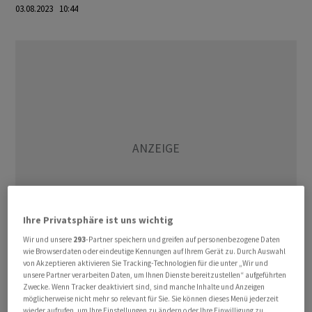
03.08.2023 10:44
Ihre Privatsphäre ist uns wichtig
Wir und unsere
293
-Partner speichern und greifen auf personenbezogene Daten
wie Browserdaten oder eindeutige Kennungen auf Ihrem Gerät zu. Durch Auswahl
von Akzeptieren aktivieren Sie Tracking-Technologien für die unter „Wir und
Mittlerweile würden die höheren Zinsen Wirkung bei
unsere Partner verarbeiten Daten, um Ihnen Dienste bereitzustellen“ aufgeführten
Zwecke. Wenn Tracker deaktiviert sind, sind manche Inhalte und Anzeigen
der Kauflaune der Verbraucher zeigen, kommentierte
möglicherweise nicht mehr so relevant für Sie. Sie können dieses Menü jederzeit
S&P. Der Indikator deute darauf hin, dass die britische
wieder aufrufen, um Ihre Einstellungen zu ändern oder Ihre Einwilligung zu