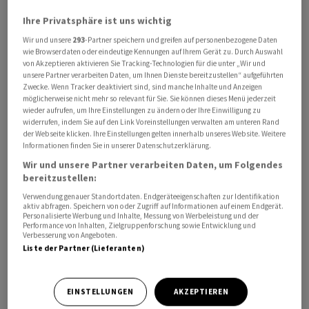
blockiert», warnte die Aussenministerin. Der weltweite
Ihre Privatsphäre ist uns wichtig
Handel etwa mit Düngemitteln und Heizöl sei
Wir und unsere
293
-Partner speichern und greifen auf personenbezogene Daten
weitgehend zum Erliegen gekommen, «der Globale
wie Browserdaten oder eindeutige Kennungen auf Ihrem Gerät zu. Durch Auswahl
von Akzeptieren aktivieren Sie Tracking-Technologien für die unter „Wir und
Süden bezahlt den höchsten Preis».
unsere Partner verarbeiten Daten, um Ihnen Dienste bereitzustellen“ aufgeführten
Zwecke. Wenn Tracker deaktiviert sind, sind manche Inhalte und Anzeigen
möglicherweise nicht mehr so relevant für Sie. Sie können dieses Menü jederzeit
Dies könne sich erheblich auf Ernteerträge und dadurch
wieder aufrufen, um Ihre Einstellungen zu ändern oder Ihre Einwilligung zu
die Preise von Lebensmitteln auswirken, so Cooper. «Wir
widerrufen, indem Sie auf den Link Voreinstellungen verwalten am unteren Rand
müssen den Risiken zuvorkommen und dürfen nicht
der Webseite klicken. Ihre Einstellungen gelten innerhalb unseres Website. Weitere
Informationen finden Sie in unserer Datenschutzerklärung.
abwarten, bis sich das Leid vor unseren Augen
Wir und unsere Partner verarbeiten Daten, um Folgendes
entfaltet».
bereitzustellen:
Verwendung genauer Standortdaten. Endgeräteeigenschaften zur Identifikation
Die Strasse von Hormus gilt seit Beginn der israelisch-
aktiv abfragen. Speichern von oder Zugriff auf Informationen auf einem Endgerät.
Personalisierte Werbung und Inhalte, Messung von Werbeleistung und der
amerikanischen Angriffe auf den Iran als de facto
Performance von Inhalten, Zielgruppenforschung sowie Entwicklung und
Verbesserung von Angeboten.
blockiert. Teherans Streitkräfte hatten kurz nach
Liste der Partner (Lieferanten)
Kriegsbeginn die Kontrolle über die für den
Energiehandel wichtige Route übernommen. Durch
Drohungen, Kontrollen und Angriffe auf Schiffe kam der
EINSTELLUNGEN
AKZEPTIEREN
Verkehr in der Meerenge weitgehend zum Erliegen, was