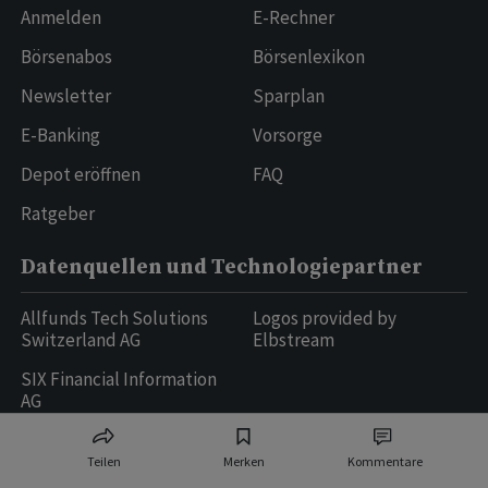
Anmelden
E-Rechner
Börsenabos
Börsenlexikon
Newsletter
Sparplan
E-Banking
Vorsorge
Depot eröffnen
FAQ
Ratgeber
Datenquellen und Technologiepartner
Allfunds Tech Solutions
Logos provided by
Switzerland AG
Elbstream
SIX Financial Information
AG
Teilen
Merken
Kommentare
Ringier AG | Ringier Medien Schweiz