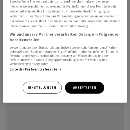
Zwecke. Wenn Tracker deaktiviert sind, sind manche Inhalte und Anzeigen
Ohne die Einbeziehung von Autos legten die Umsätze
möglicherweise nicht mehr so relevant für Sie. Sie können dieses Menü jederzeit
wieder aufrufen, um Ihre Einstellungen zu ändern oder Ihre Einwilligung zu
im britischen Einzelhandel im Juni ebenfalls zu. In
widerrufen, indem Sie auf den Link Voreinstellungen verwalten am unteren Rand
dieser Abgrenzung meldete das Statistikamt einen
der Webseite klicken. Ihre Einstellungen gelten innerhalb unseres Website. Weitere
Anstieg im Monatsvergleich um 0,8 Prozent.
Informationen finden Sie in unserer Datenschutzerklärung.
Wir und unsere Partner verarbeiten Daten, um Folgendes
bereitzustellen:
Wie das Statistikamt weiter mitteilte, legten die
Umsätze im Handel mit Lebensmitteln zu, wobei auf
Verwendung genauer Standortdaten. Endgeräteeigenschaften zur Identifikation
aktiv abfragen. Speichern von oder Zugriff auf Informationen auf einem Endgerät.
Werbeaktionen von einigen Supermarktketten
Personalisierte Werbung und Inhalte, Messung von Werbeleistung und der
Performance von Inhalten, Zielgruppenforschung sowie Entwicklung und
verwiesen wurde. Zudem seien die Erlöse von
Verbesserung von Angeboten.
Warenhäusern und Möbelgeschäften gestiegen. Nur
Liste der Partner (Lieferanten)
noch leichte Zuwächse gab es im nichtstationären
Einzelhandel, während die Umsätze an den Tankstellen
EINSTELLUNGEN
AKZEPTIEREN
im Juni gesunken waren./jkr/jha/