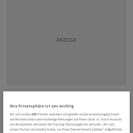
Bankvolkswirte wurden von der Stärke des Anstiegs
überrascht. Sie hatten im Schnitt nur einen Zuwachs um
Ihre Privatsphäre ist uns wichtig
0,2 Prozent erwartet. Im Vormonat waren die Umsätze
Wir und unsere
293
-Partner speichern und greifen auf personenbezogene Daten
um revidiert 0,1 Prozent (zuvor 0,3) gestiegen und im
wie Browserdaten oder eindeutige Kennungen auf Ihrem Gerät zu. Durch Auswahl
April um 0,5 Prozent.
von Akzeptieren aktivieren Sie Tracking-Technologien für die unter „Wir und
unsere Partner verarbeiten Daten, um Ihnen Dienste bereitzustellen“ aufgeführten