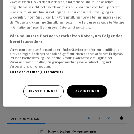
Zwecke. Wenn Tracker deaktiviert sind, sind manche Inhalte und Anzeigen
möglicherweise nicht mehr so relevant für Sie. Sie können dieses Menü jederzeit
wieder aufrufen, um Ihre Einstellungen zu ändern oder Ihre Einwilligung zu
widerrufen, indem Sie auf den Link Voreinstellungen verwalten am unteren Rand
der Webseite klicken. Ihre Einstellungen gelten innerhalb unseres Website. Weitere
Informationen finden Sie in unserer Datenschutzerklärung.
Wir und unsere Partner verarbeiten Daten, um Folgendes
bereitzustellen:
Verwendung genauer Standortdaten. Endgeräteeigenschaften zur Identifikation
aktiv abfragen. Speichern von oder Zugriff auf Informationen auf einem Endgerät.
Bevorzugte Quelle
So funktioniert's
Personalisierte Werbung und Inhalte, Messung von Werbeleistung und der
Performance von Inhalten, Zielgruppenforschung sowie Entwicklung und
Verbesserung von Angeboten.
Liste der Partner (Lieferanten)
ANMELDEN
|
REGISTRIEREN
Kommentare
FOLGE DIESER U
FOLGEN
EINSTELLUNGEN
AKZEPTIEREN
NEUESTE
ALLE KOMMENTARE
Alle Kommentare
Noch keine Kommentare