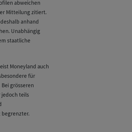
ofilen abweichen
 Mitteilung zitiert.
r deshalb anhand
chen. Unabhängig
em staatliche
weist Moneyland auch
sbesondere für
. Bei grösseren
 jedoch teils
d
 begrenzter.