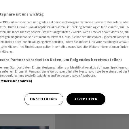
n
atsphäre ist uns wichtig
re
293
-Partner speichern und greifen auf personenbezogene Daten wie Browserdaten oder einde
eidet
ät zu. Durch Auswahl von Akzeptieren aktivieren Sie Tracking-Technologien für die unter „Wir un
aten, um Ihnen Dienste bereitzustellen“ aufgeführten Zwecke. Wenn Tracker deaktiviert sind, s
nzeigen möglicherweise nicht mehr so relevant für Sie. Sie können dieses Menü jederzeit wieder a
en
 zu ändern oder Ihre Einwilligung zu widerrufen, indem Sie auf den Link Voreinstellungen verwal
eite klicken. Ihre Einstellungen gelten innerhalb unseres Website. Weitere Informationen finden 
rklärung.
nsere Partner verarbeiten Daten, um Folgendes bereitzustellen:
nauer Standortdaten. Endgeräteeigenschaften zur Identifikation aktiv abfragen. Speichern von 
 auf einem Endgerät. Personalisierte Werbung und Inhalte, Messung von Werbeleistung und der
elgruppenforschung sowie Entwicklung und Verbesserung von Angeboten.
artner (Lieferanten)
er sind die
 Anbietern.
EINSTELLUNGEN
AKZEPTIEREN