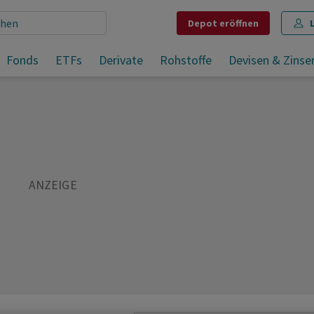
Depot
eröffnen
ten
Fonds
ETFs
Derivate
Rohstoffe
Devisen & Zinse
Teilen
Merken
Drucken
Kommentare