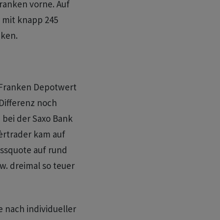
ranken vorne. Auf
 mit knapp 245
nken.
0 Franken Depotwert
Differenz noch
n bei der Saxo Bank
èrtrader kam auf
issquote auf rund
w. dreimal so teuer
e nach individueller