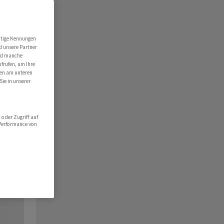
utige Kennungen
d unsere Partner
ind manche
ufrufen, um Ihre
ten am unteren
Sie in unserer
oder Zugriff auf
 Performance von