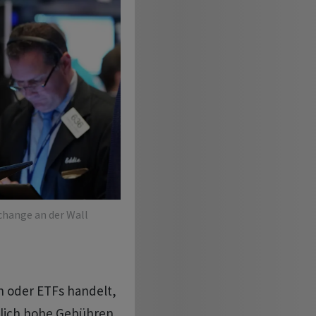
xchange an der Wall
n oder ETFs handelt,
dlich hohe Gebühren