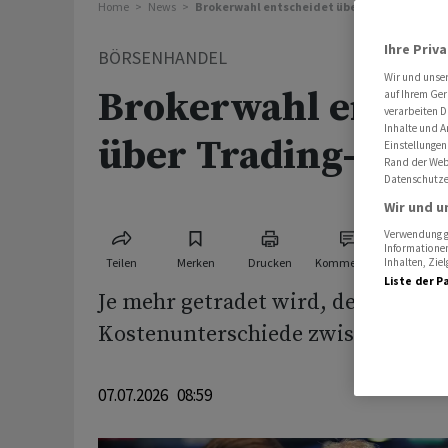
Home
News
Brokerwahl entscheidet über Trading-Koste
Ihre Priv
BÖRSENHANDEL
Wir und unse
Brokerwahl entsch
auf Ihrem Ger
verarbeiten D
Inhalte und A
über Trading-Kost
Einstellungen
Rand der Webs
Datenschutze
Wir und u
Verwendung ge
Informationen
Teilen
Merken
Drucken
Kommentare
Inhalten, Zi
Liste der P
Je mehr getradet wird, desto gröss
Kostenunterschiede zwischen den
07.07.2026 08:59