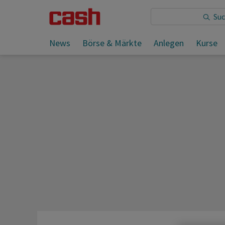
Sie lesen:
Brokerwahl entscheidet über Trading-Kos
News
Börse & Märkte
Anlegen
Kurse