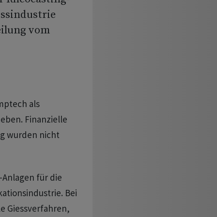
ssindustrie
eilung vom
mptech als
ben. Finanzielle
ng wurden nicht
-Anlagen für die
tionsindustrie. Bei
le Giessverfahren,