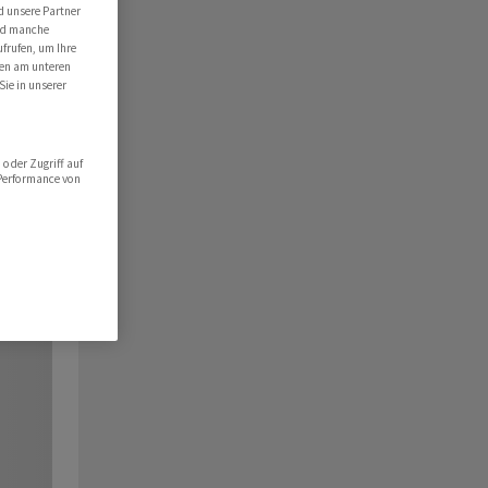
d unsere Partner
ind manche
ufrufen, um Ihre
ten am unteren
Sie in unserer
oder Zugriff auf
 Performance von