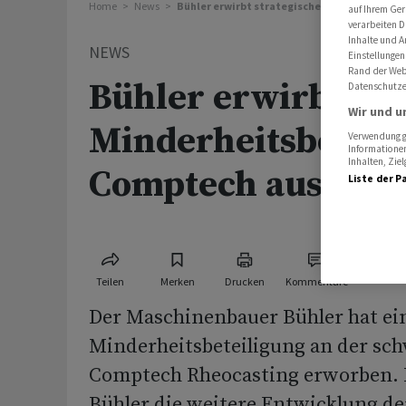
Home
News
Bühler erwirbt strategische Minderheitsbe
auf Ihrem Ger
verarbeiten D
Inhalte und A
NEWS
Einstellungen
Rand der Webs
Bühler erwirbt str
Datenschutze
Wir und u
Minderheitsbeteil
Verwendung ge
Informationen
Inhalten, Zi
Comptech aus Sch
Liste der P
Teilen
Merken
Drucken
Kommentare
Der Maschinenbauer Bühler hat ei
Minderheitsbeteiligung an der sc
Comptech Rheocasting erworben. 
Bühler die weitere Entwicklung de