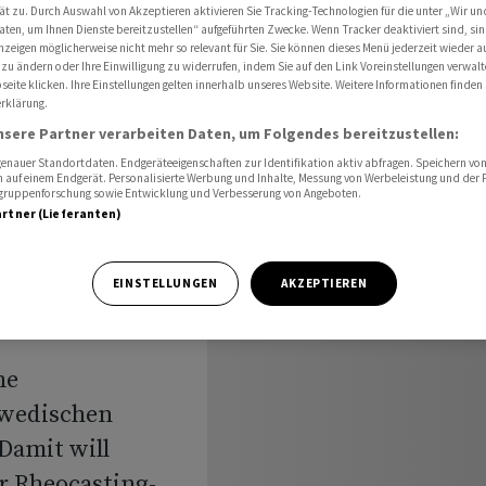
teiligung an Comptech aus Schweden
ät zu. Durch Auswahl von Akzeptieren aktivieren Sie Tracking-Technologien für die unter „Wir un
aten, um Ihnen Dienste bereitzustellen“ aufgeführten Zwecke. Wenn Tracker deaktiviert sind, s
nzeigen möglicherweise nicht mehr so relevant für Sie. Sie können dieses Menü jederzeit wieder a
 zu ändern oder Ihre Einwilligung zu widerrufen, indem Sie auf den Link Voreinstellungen verwal
eite klicken. Ihre Einstellungen gelten innerhalb unseres Website. Weitere Informationen finden 
ategische
rklärung.
nsere Partner verarbeiten Daten, um Folgendes bereitzustellen:
igung an
nauer Standortdaten. Endgeräteeigenschaften zur Identifikation aktiv abfragen. Speichern von 
 auf einem Endgerät. Personalisierte Werbung und Inhalte, Messung von Werbeleistung und der
elgruppenforschung sowie Entwicklung und Verbesserung von Angeboten.
weden
artner (Lieferanten)
EINSTELLUNGEN
AKZEPTIEREN
ne
hwedischen
Damit will
r Rheocasting-