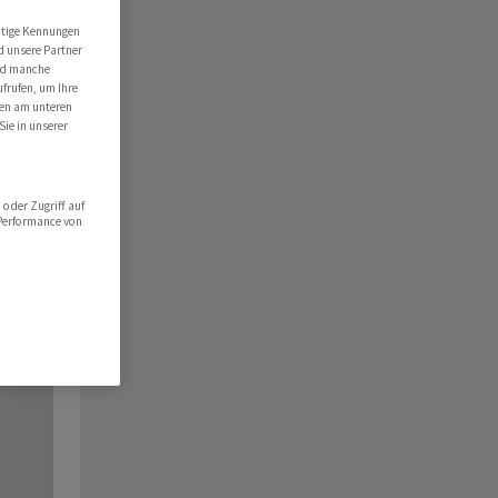
utige Kennungen
d unsere Partner
ind manche
ufrufen, um Ihre
ten am unteren
Sie in unserer
oder Zugriff auf
 Performance von