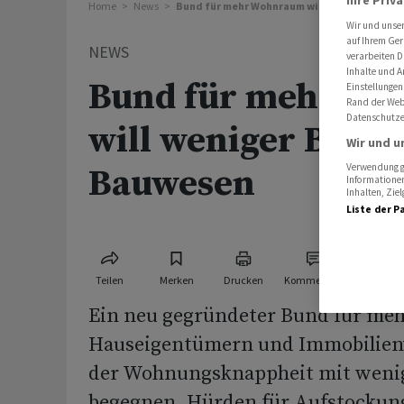
Home
News
Bund für mehr Wohnraum will weniger Bürok
Wir und unse
auf Ihrem Ger
NEWS
verarbeiten D
Inhalte und A
Bund für mehr W
Einstellungen
Rand der Webs
Datenschutze
will weniger Bürok
Wir und u
Verwendung ge
Bauwesen
Informationen
Inhalten, Zi
Liste der P
Teilen
Merken
Drucken
Kommentare
Ein neu gegründeter Bund für me
Hauseigentümern und Immobilien
der Wohnungsknappheit mit wenig
begegnen. Hürden für Aufstockun