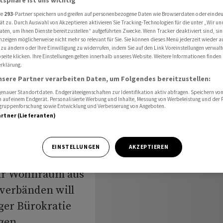
ratie im Bauwesen
re
293
-Partner speichern und greifen auf personenbezogene Daten wie Browserdaten oder einde
ät zu. Durch Auswahl von Akzeptieren aktivieren Sie Tracking-Technologien für die unter „Wir un
aten, um Ihnen Dienste bereitzustellen“ aufgeführten Zwecke. Wenn Tracker deaktiviert sind, s
nzeigen möglicherweise nicht mehr so relevant für Sie. Sie können dieses Menü jederzeit wieder a
ohnraum
 zu ändern oder Ihre Einwilligung zu widerrufen, indem Sie auf den Link Voreinstellungen verwal
eite klicken. Ihre Einstellungen gelten innerhalb unseres Website. Weitere Informationen finden 
rklärung.
ratie im
nsere Partner verarbeiten Daten, um Folgendes bereitzustellen:
nauer Standortdaten. Endgeräteeigenschaften zur Identifikation aktiv abfragen. Speichern von 
 auf einem Endgerät. Personalisierte Werbung und Inhalte, Messung von Werbeleistung und der
elgruppenforschung sowie Entwicklung und Verbesserung von Angeboten.
artner (Lieferanten)
EINSTELLUNGEN
AKZEPTIEREN
hr Wohnraum aus
verbänden will
er Bürokratie
gen,