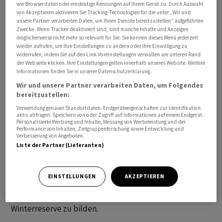
wie Browserdaten oder eindeutige Kennungen auf Ihrem Gerät zu. Durch Auswahl
werden, werden vom Bund entschädigt.
von Akzeptieren aktivieren Sie Tracking-Technologien für die unter „Wir und
unsere Partner verarbeiten Daten, um Ihnen Dienste bereitzustellen“ aufgeführten
Zwecke. Wenn Tracker deaktiviert sind, sind manche Inhalte und Anzeigen
Die Eidgenössische Elektrizitätskommission (Elcom)
möglicherweise nicht mehr so relevant für Sie. Sie können dieses Menü jederzeit
wieder aufrufen, um Ihre Einstellungen zu ändern oder Ihre Einwilligung zu
geht laut einer Mitteilung vom Donnerstag von einer
widerrufen, indem Sie auf den Link Voreinstellungen verwalten am unteren Rand
besseren Versorgungslage aus als in den vergangenen
der Webseite klicken. Ihre Einstellungen gelten innerhalb unseres Website. Weitere
Wintern. Die Wasserkraftreserve wird deshalb um ein
Informationen finden Sie in unserer Datenschutzerklärung.
Viertel auf 300 Gigawattstunden verkleinert. Das senke
Wir und unsere Partner verarbeiten Daten, um Folgendes
bereitzustellen:
die Beschaffungskosten und entlaste die
Verwendung genauer Standortdaten. Endgeräteeigenschaften zur Identifikation
Endverbraucher, so die Elcom.
aktiv abfragen. Speichern von oder Zugriff auf Informationen auf einem Endgerät.
Personalisierte Werbung und Inhalte, Messung von Werbeleistung und der
Performance von Inhalten, Zielgruppenforschung sowie Entwicklung und
Zum letzten Mal ist in diesem Jahr die
Verbesserung von Angeboten.
Winterreserveverordnung Rechtsgrundlage für die
Liste der Partner (Lieferanten)
Ausschreibung. Anfang 2025 tritt das am 9. Juni an der
Urne gutgeheissene Gesetz über die sichere
EINSTELLUNGEN
AKZEPTIEREN
Stromversorgung mit erneuerbaren Energien in Kraft. Es
schreibt Speicherkraftwerk-Betreibern neu vor, eine
Winterreserve zu bilden.