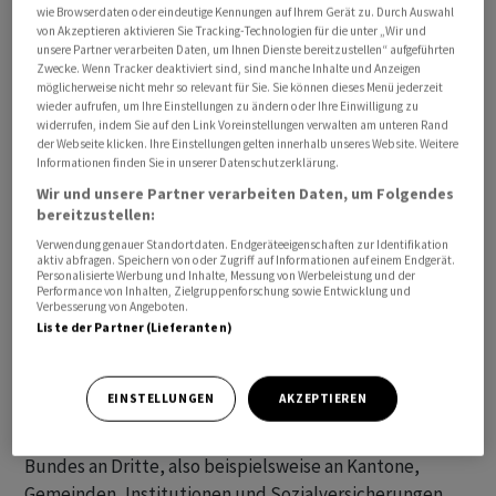
wie Browserdaten oder eindeutige Kennungen auf Ihrem Gerät zu. Durch Auswahl
von Akzeptieren aktivieren Sie Tracking-Technologien für die unter „Wir und
Damit das Budget 2025 schuldenbremsenkonform
unsere Partner verarbeiten Daten, um Ihnen Dienste bereitzustellen“ aufgeführten
Zwecke. Wenn Tracker deaktiviert sind, sind manche Inhalte und Anzeigen
ausfällt, hatte der Bundesrat bereits im Januar
möglicherweise nicht mehr so relevant für Sie. Sie können dieses Menü jederzeit
verschiedene Kürzungsmassnahmen im Umfang von 2
wieder aufrufen, um Ihre Einstellungen zu ändern oder Ihre Einwilligung zu
widerrufen, indem Sie auf den Link Voreinstellungen verwalten am unteren Rand
Milliarden Franken getroffen. Zusätzlich beschloss er
der Webseite klicken. Ihre Einstellungen gelten innerhalb unseres Website. Weitere
nun eine eine lineare Kürzung der schwach gebundenen
Informationen finden Sie in unserer Datenschutzerklärung.
Ausgaben in Höhe von 350 Millionen Franken. Dazu
Wir und unsere Partner verarbeiten Daten, um Folgendes
bereitzustellen:
gehören Bereiche wie die internationale
Zusammenarbeit, Kultur, Landwirtschaft, der regionale
Verwendung genauer Standortdaten. Endgeräteeigenschaften zur Identifikation
aktiv abfragen. Speichern von oder Zugriff auf Informationen auf einem Endgerät.
Personenverkehr, die Umwelt, Standortförderung, der
Personalisierte Werbung und Inhalte, Messung von Werbeleistung und der
Performance von Inhalten, Zielgruppenforschung sowie Entwicklung und
Eigenbereich und die Verwaltung. Ausgenommen sein
Verbesserung von Angeboten.
soll die Armee.
Liste der Partner (Lieferanten)
Die neusten Sparentscheide betreffen den
EINSTELLUNGEN
AKZEPTIEREN
sogenannten Transfer- und Eigenbereich. Die
Transferausgaben umfassen sämtliche Beiträge des
Bundes an Dritte, also beispielsweise an Kantone,
Gemeinden, Institutionen und Sozialversicherungen.