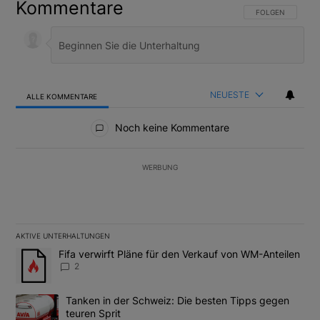
Kommentare
FOLGE DIESER U
FOLGEN
NEUESTE
ALLE KOMMENTARE
Alle Kommentare
Noch keine Kommentare
WERBUNG
AKTIVE UNTERHALTUNGEN
Das Folgende ist eine Liste der am meisten kommentierten Artikel
Ein Trendartikel mit dem Titel "Fifa verwirft Pläne für den Verk
Fifa verwirft Pläne für den Verkauf von WM-Anteilen
2
Ein Trendartikel mit dem Titel "Tanken in der Schweiz: Die best
Tanken in der Schweiz: Die besten Tipps gegen
teuren Sprit