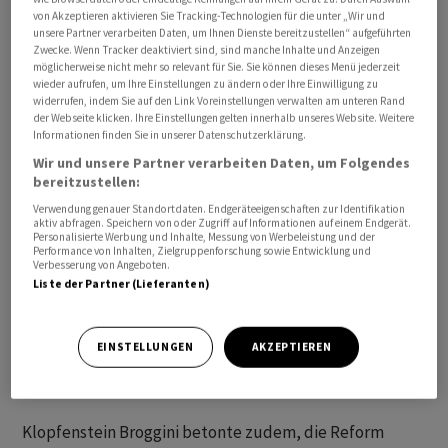
Anwohner blieben legitim und müssten weiterhin
von Akzeptieren aktivieren Sie Tracking-Technologien für die unter „Wir und
unsere Partner verarbeiten Daten, um Ihnen Dienste bereitzustellen“ aufgeführten
berücksichtigt werden.
Zwecke. Wenn Tracker deaktiviert sind, sind manche Inhalte und Anzeigen
möglicherweise nicht mehr so relevant für Sie. Sie können dieses Menü jederzeit
wieder aufrufen, um Ihre Einstellungen zu ändern oder Ihre Einwilligung zu
widerrufen, indem Sie auf den Link Voreinstellungen verwalten am unteren Rand
der Webseite klicken. Ihre Einstellungen gelten innerhalb unseres Website. Weitere
Informationen finden Sie in unserer Datenschutzerklärung.
Wir und unsere Partner verarbeiten Daten, um Folgendes
bereitzustellen:
Verwendung genauer Standortdaten. Endgeräteeigenschaften zur Identifikation
aktiv abfragen. Speichern von oder Zugriff auf Informationen auf einem Endgerät.
Personalisierte Werbung und Inhalte, Messung von Werbeleistung und der
Performance von Inhalten, Zielgruppenforschung sowie Entwicklung und
Verbesserung von Angeboten.
Liste der Partner (Lieferanten)
EINSTELLUNGEN
AKZEPTIEREN
Volkswillen respektieren
Klopfenstein Broggini betonte zudem, die Reform