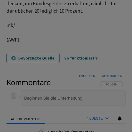
decken, um Bundesgelder zu erhalten, nämlich statt
der üblichen 20 lediglich 10 Prozent.
mk/
(AWP)
Bevorzugte Quelle
So funktioniert's
ANMELDEN
|
REGISTRIEREN
Kommentare
FOLGE DIESER U
FOLGEN
NEUESTE
ALLE KOMMENTARE
Alle Kommentare
Noch keine Kommentare