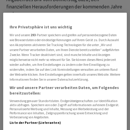
finanziellen Herausforderungen der kommenden Jahre
zu begegnen.
Ihre Privatsphäre ist uns wichtig
Zurzeit deckten 42 Linien, auf denen öfter gefahren wird
als jede halbe Stunde, weniger als 30 Prozent ihrer
Wir und unsere
293
-Partner speichern und greifen auf personenbezogene Daten
wie Browserdaten oder eindeutige Kennungen auf Ihrem Gerät zu. Durch Auswahl
Kosten, sagte BAV-Sprecher Michael Müller auf Anfrage
von Akzeptieren aktivieren Sie Tracking-Technologien für die unter „Wir und
der Nachrichtenagentur Keystone-SDA. Vorabklärungen
unsere Partner verarbeiten Daten, um Ihnen Dienste bereitzustellen“ aufgeführten
Zwecke. Wenn Tracker deaktiviert sind, sind manche Inhalte und Anzeigen
hätten ergeben, dass in den meisten Fällen eine Lösung
möglicherweise nicht mehr so relevant für Sie. Sie können dieses Menü jederzeit
gefunden werden könnte.
wieder aufrufen, um Ihre Einstellungen zu ändern oder Ihre Einwilligung zu
widerrufen, indem Sie auf den Link Voreinstellungen verwalten am unteren Rand
der Webseite klicken. Ihre Einstellungen gelten innerhalb unseres Website. Weitere
Werde die Mindestvorgabe für Abgeltungen vom Bund
Informationen finden Sie in unserer Datenschutzerklärung.
nicht erreicht, könne entweder die Zahl der Fahrten auf
Wir und unsere Partner verarbeiten Daten, um Folgendes
einen Halbstundentakt beschränkt werden. Tun sie
bereitzustellen:
dies, müssen die Unternehmen mindestens 20 Prozent
Verwendung genauer Standortdaten. Endgeräteeigenschaften zur Identifikation
aktiv abfragen. Speichern von oder Zugriff auf Informationen auf einem Endgerät.
der Kosten erwirtschaften, um Geld vom Bund zu
Personalisierte Werbung und Inhalte, Messung von Werbeleistung und der
Performance von Inhalten, Zielgruppenforschung sowie Entwicklung und
erhalten. Dieser Schwellenwert gilt heute.
Verbesserung von Angeboten.
Liste der Partner (Lieferanten)