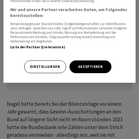
Informationen finden Sie in unserer Datenschutzerklärung.
Wir und unsere Partner verarbeiten Daten, um Folgendes
bereitzustellen:
Verwendung genauer Standortdaten. Endgeräteeigenschaften zur Identifikation
aktiv abfragen. Speichern von oder Zugriff auf Informationen auf einem Endgerät.
Personalisierte Werbung und Inhalte, Messung von Werbeleistung und der
Performance von Inhalten, Zielgruppenforschung sowie Entwicklung und
Verbesserung von Angeboten.
Liste der Partner (Lieferanten)
EINSTELLUNGEN
AKZEPTIEREN
Nagel hatte bereits bei der Bilanzvorlage vor einem
Jahr gewarnt, dass Gewinn-Ausschüttungen an den
Bund auf längere Sicht nicht im Raum stünden. 2023
hatte die Bundesbank rote Zahlen unter dem Strich
geradeso vermieden - allerdings nur, weil sie mit