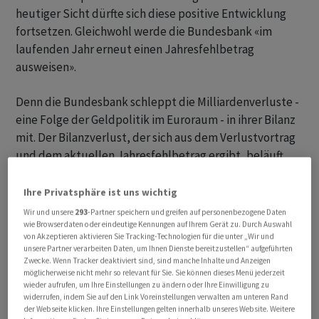
heutiger Sicht dürfte sich diese positive Entwicklung
fortsetzen. Gleichwohl werde die Bundesbank «im
laufenden Jahr erneut einen Jahresfehlbetrag
ausweisen».
Denn die Bundesbank schleppt die Milliardenverluste -
eine Folge der Geldpolitik im Euroraum - in ihrer Bilanz
mit. Der Bilanzverlust, der sich aus dem Verlustvortrag
und dem aktuellen Jahresfehlbetrag ergibt, beläuft
sich auf 27,8 Milliarden Euro.
Ihre Privatsphäre ist uns wichtig
Die Belastungen der Bundesbank seien vorübergehend,
Wir und unsere
293
-Partner speichern und greifen auf personenbezogene Daten
betonte Nagel. «Künftige Jahresüberschüsse werden
wie Browserdaten oder eindeutige Kennungen auf Ihrem Gerät zu. Durch Auswahl
von Akzeptieren aktivieren Sie Tracking-Technologien für die unter „Wir und
wir nutzen, um den aufgelaufenen Bilanzverlust aus
unsere Partner verarbeiten Daten, um Ihnen Dienste bereitzustellen“ aufgeführten
eigener Kraft ab- und die notwendige Risikovorsorge
Zwecke. Wenn Tracker deaktiviert sind, sind manche Inhalte und Anzeigen
möglicherweise nicht mehr so relevant für Sie. Sie können dieses Menü jederzeit
aufzubauen.» Auch mit einem Bilanzverlust könne die
wieder aufrufen, um Ihre Einstellungen zu ändern oder Ihre Einwilligung zu
Bundesbank ihre Aufgaben vollumfänglich erfüllen. Sie
widerrufen, indem Sie auf den Link Voreinstellungen verwalten am unteren Rand
der Webseite klicken. Ihre Einstellungen gelten innerhalb unseres Website. Weitere
habe eine solide Bilanz.