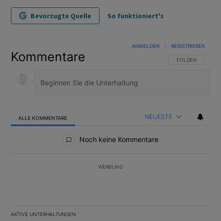
Bevorzugte Quelle
So funktioniert's
ANMELDEN
|
REGISTRIEREN
Kommentare
FOLGE DIESER U
FOLGEN
NEUESTE
ALLE KOMMENTARE
Alle Kommentare
Noch keine Kommentare
WERBUNG
AKTIVE UNTERHALTUNGEN