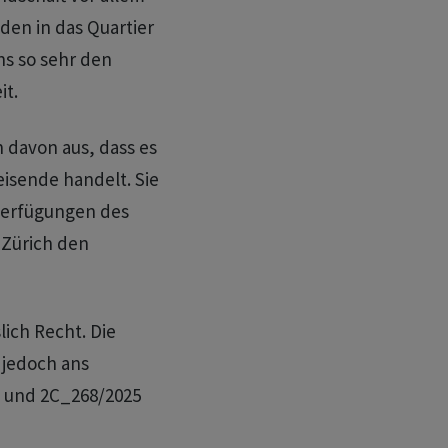
den in das Quartier
s so sehr den
it.
n davon aus, dass es
eisende handelt. Sie
Verfügungen des
 Zürich den
lich Recht. Die
 jedoch ans
5 und 2C_268/2025