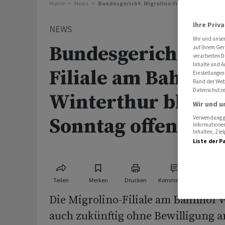
Home
News
Bundesgericht: Migrolino-Filiale am Bahnhof
Ihre Priv
NEWS
Wir und unse
Bundesgericht: Mi
auf Ihrem Ger
verarbeiten D
Inhalte und A
Filiale am Bahnhof
Einstellungen
Rand der Webs
Datenschutze
Winterthur bleibt
Wir und u
Sonntag offen
Verwendung ge
Informationen
Inhalten, Zi
Liste der P
Teilen
Merken
Drucken
Kommentare
Die Migrolino-Filiale am Bahnhof 
auch zukünftig ohne Bewilligung 