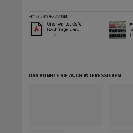
AKTIVE UNTERHALTUNGEN
Das Folgende ist eine Liste der am meisten kommentier
Unerwartet tiefe
A
Ein Trendartikel mit dem Titel "Unerwartet tiefe Nac
Ein Trendart
Nachfrage der
I
Zentralbanken könnte
S
5
Goldpreis weiter belasten
l
A
U
DAS KÖNNTE SIE AUCH INTERESSIEREN