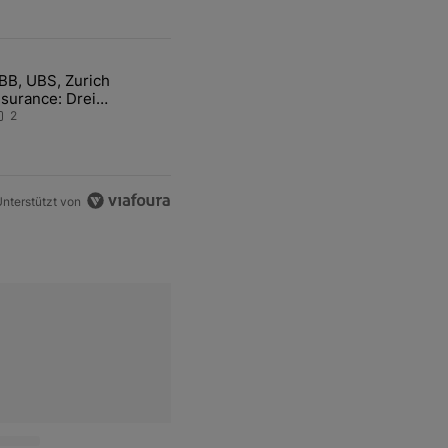
ten Artikel der letzten 7 days.
BB, UBS, Zurich
hfrage der Zentralbanken könnte Goldpreis weiter belasten" mit 5 ko
ikel mit dem Titel "ABB, UBS, Zurich Insurance: Drei Schweizer Akti
nsurance: Drei
chweizer Aktien auf der
2
angen Suche nach dem
llzeithoch
nterstützt von