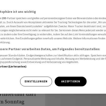
 Winterthur bleibt am Sonntag offen
atsphäre ist uns wichtig
re
293
-Partner speichern und greifen auf personenbezogene Daten wie Browserdaten oder einde
grolino-
ät zu. Durch Auswahl von Akzeptieren aktivieren Sie Tracking-Technologien für die unter „Wir un
aten, um Ihnen Dienste bereitzustellen“ aufgeführten Zwecke. Wenn Tracker deaktiviert sind, s
nzeigen möglicherweise nicht mehr so relevant für Sie. Sie können dieses Menü jederzeit wieder a
 zu ändern oder Ihre Einwilligung zu widerrufen, indem Sie auf den Link Voreinstellungen verwal
eite klicken. Ihre Einstellungen gelten innerhalb unseres Website. Weitere Informationen finden 
rklärung.
 am
nsere Partner verarbeiten Daten, um Folgendes bereitzustellen:
nauer Standortdaten. Endgeräteeigenschaften zur Identifikation aktiv abfragen. Speichern von 
 auf einem Endgerät. Personalisierte Werbung und Inhalte, Messung von Werbeleistung und der
elgruppenforschung sowie Entwicklung und Verbesserung von Angeboten.
artner (Lieferanten)
EINSTELLUNGEN
AKZEPTIEREN
Winterthur darf
am Sonntag