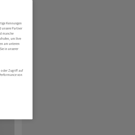
utige Kennungen
d unsere Partner
ind manche
ufrufen, um Ihre
ten am unteren
Sie in unserer
oder Zugriff auf
 Performance von