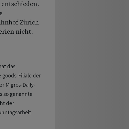
t entschieden.
e
ahnhof Zürich
erien nicht.
hat das
goods-Filiale der
r Migros-Daily-
s so genannte
ht der
onntagsarbeit