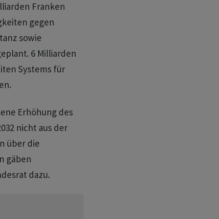
lliarden Franken
gkeiten gegen
stanz sowie
plant. 6 Milliarden
iten Systems für
en.
sene Erhöhung des
032 nicht aus der
n über die
en gäben
desrat dazu.