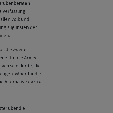
darüber beraten
e Verfassung
ällen Volk und
ung zugunsten der
mmen.
oll die zweite
uer für die Armee
fach sein dürfte, die
ugen. «Aber für die
ne Alternative dazu.»
ster über die