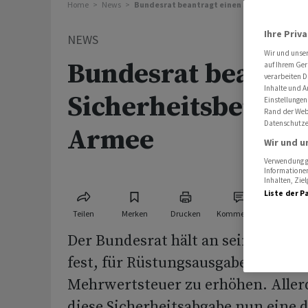
Home
News
Bundesrat beantragt einen Sicherheitsbeitr
Ihre Priv
NEWS
Wir und unse
Bundesrat beantra
auf Ihrem Ger
verarbeiten D
Inhalte und A
Sicherheitsbeitrag 
Einstellungen
Rand der Webs
Datenschutze
Armee
Wir und u
Verwendung ge
Informationen
Inhalten, Zi
Liste der P
Teilen
Merken
Drucken
Kommentare
Der Bundesrat hält an seinen umst
fest, für Rüstungsausgaben der Ar
Mehrwertsteuer zu erhöhen. Allerd
diese Sicherheitsabgabe nun eine 