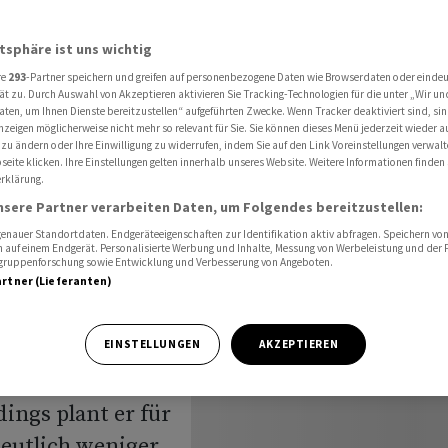
ag für die Armee
atsphäre ist uns wichtig
re
293
-Partner speichern und greifen auf personenbezogene Daten wie Browserdaten oder einde
gt einen
ät zu. Durch Auswahl von Akzeptieren aktivieren Sie Tracking-Technologien für die unter „Wir un
aten, um Ihnen Dienste bereitzustellen“ aufgeführten Zwecke. Wenn Tracker deaktiviert sind, s
nzeigen möglicherweise nicht mehr so relevant für Sie. Sie können dieses Menü jederzeit wieder a
für die
 zu ändern oder Ihre Einwilligung zu widerrufen, indem Sie auf den Link Voreinstellungen verwal
eite klicken. Ihre Einstellungen gelten innerhalb unseres Website. Weitere Informationen finden 
rklärung.
nsere Partner verarbeiten Daten, um Folgendes bereitzustellen:
nauer Standortdaten. Endgeräteeigenschaften zur Identifikation aktiv abfragen. Speichern von 
 auf einem Endgerät. Personalisierte Werbung und Inhalte, Messung von Werbeleistung und der
elgruppenforschung sowie Entwicklung und Verbesserung von Angeboten.
artner (Lieferanten)
rittenen Plänen
EINSTELLUNGEN
AKZEPTIEREN
mee die
ings plant er für
deutlich weniger