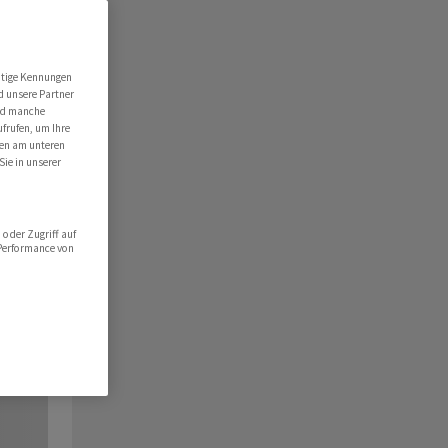
utige Kennungen
d unsere Partner
ind manche
ufrufen, um Ihre
ten am unteren
Sie in unserer
oder Zugriff auf
 Performance von