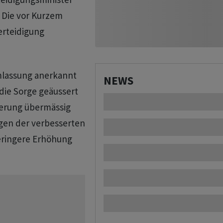
. Die vor Kurzem
erteidigung
mlassung anerkannt
NEWS
 die Sorge geäussert
kerung übermässig
gen der verbesserten
eringere Erhöhung