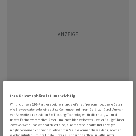
Ziel des Treffens zwischen den beiden Politikern sei es,
Ihre Privatsphäre ist uns wichtig
"eine Bestandesaufnahme zu den bisherigen
Sondierungsgesprächen zu machen", schrieb Brüssel
Wir und unsere
293
-Partner speichern und greifen auf personenbezogene Daten
wie Browserdaten oder eindeutige Kennungen auf Ihrem Gerät zu. Durch Auswahl
weiter.
von Akzeptieren aktivieren Sie Tracking-Technologien für die unter „Wir und
unsere Partner verarbeiten Daten, um Ihnen Dienste bereitzustellen“ aufgeführten
Zwecke. Wenn Tracker deaktiviert sind, sind manche Inhalte und Anzeigen
Insgesamt fanden zehn Sondierungsrunden zwischen
möglicherweise nicht mehr so relevant für Sie. Sie können dieses Menü jederzeit
der Staatssekretärin Livia Leu und ihrem EU-
wieder aufrufen, um Ihre Einstellungen zu ändern oder Ihre Einwilligung zu