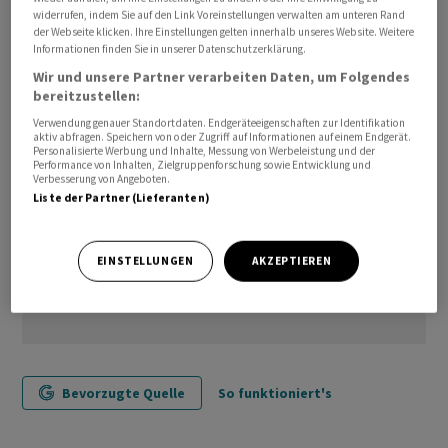
widerrufen, indem Sie auf den Link Voreinstellungen verwalten am unteren Rand
Verhandlungspartner Juraj Nociar statt. Ausserdem gab
der Webseite klicken. Ihre Einstellungen gelten innerhalb unseres Website. Weitere
es zusätzlich etliche Treffen auf technischer Ebene.
Informationen finden Sie in unserer Datenschutzerklärung.
Wir und unsere Partner verarbeiten Daten, um Folgendes
bereitzustellen:
Verwendung genauer Standortdaten. Endgeräteeigenschaften zur Identifikation
aktiv abfragen. Speichern von oder Zugriff auf Informationen auf einem Endgerät.
Personalisierte Werbung und Inhalte, Messung von Werbeleistung und der
Performance von Inhalten, Zielgruppenforschung sowie Entwicklung und
Verbesserung von Angeboten.
Liste der Partner (Lieferanten)
EINSTELLUNGEN
AKZEPTIEREN
Bevorzugte Quelle
So funktioniert's