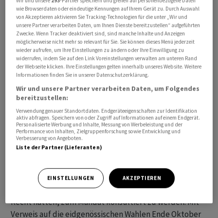
Wir und unsere
293
-Partner speichern und greifen auf personenbezogene Daten
es zusätzlich etliche Treffen auf technischer Ebene
wie Browserdaten oder eindeutige Kennungen auf Ihrem Gerät zu. Durch Auswahl
von Akzeptieren aktivieren Sie Tracking-Technologien für die unter „Wir und
unter Leus Stellvertreter Patric Franzen.
unsere Partner verarbeiten Daten, um Ihnen Dienste bereitzustellen“ aufgeführten
Zwecke. Wenn Tracker deaktiviert sind, sind manche Inhalte und Anzeigen
möglicherweise nicht mehr so relevant für Sie. Sie können dieses Menü jederzeit
Nach der zehnten Sondierungsrunde hatte der
wieder aufrufen, um Ihre Einstellungen zu ändern oder Ihre Einwilligung zu
Bundesrat Ende Juni die Eckwerte für ein
widerrufen, indem Sie auf den Link Voreinstellungen verwalten am unteren Rand
der Webseite klicken. Ihre Einstellungen gelten innerhalb unseres Website. Weitere
Verhandlungsmandat mit der EU verabschiedet. Bis
Informationen finden Sie in unserer Datenschutzerklärung.
Ende Jahr will er sich zudem auf die Verabschiedung
Wir und unsere Partner verarbeiten Daten, um Folgendes
eines Mandates vorbereiten.
bereitzustellen:
Verwendung genauer Standortdaten. Endgeräteeigenschaften zur Identifikation
Vergangene Woche, als Cassis die Ernennung von
aktiv abfragen. Speichern von oder Zugriff auf Informationen auf einem Endgerät.
Personalisierte Werbung und Inhalte, Messung von Werbeleistung und der
Alexandre Fasel als neuen Staatssekretär und damit
Performance von Inhalten, Zielgruppenforschung sowie Entwicklung und
Verbesserung von Angeboten.
den Nachfolger von Livia Leu bekannt gab, äusserte er
Liste der Partner (Lieferanten)
sich zudem zum Zeitplan.
Der Aussenminister gab zu bedenken, dass die Kantone
EINSTELLUNGEN
AKZEPTIEREN
und die beiden aussenpolitischen Kommissionen das
Recht hätten, zum Mandat konsultiert zu werden. Mit
Verweis auf die eidgenössischen Wahlen Ende Oktober