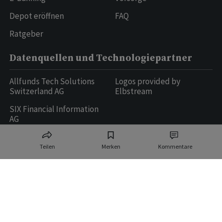
Depot eröffnen
FAQ
Ratgeber
Datenquellen und Technologiepartner
Allfunds Tech Solutions
Logos provided by
Switzerland AG
Elbstream
SIX Financial Information
AG
Teilen
Merken
Kommentare
Ringier AG | Ringier Medien Schweiz
16
weitere Publikationen