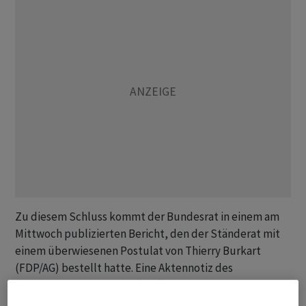
Zu diesem Schluss kommt der Bundesrat in einem am
Mittwoch publizierten Bericht, den der Ständerat mit
einem überwiesenen Postulat von Thierry Burkart
(FDP/AG) bestellt hatte. Eine Aktennotiz des
Bundesamts für Energie (BFE) bestätigte bereits im
Jahr 2024 die technische und wirtschaftliche