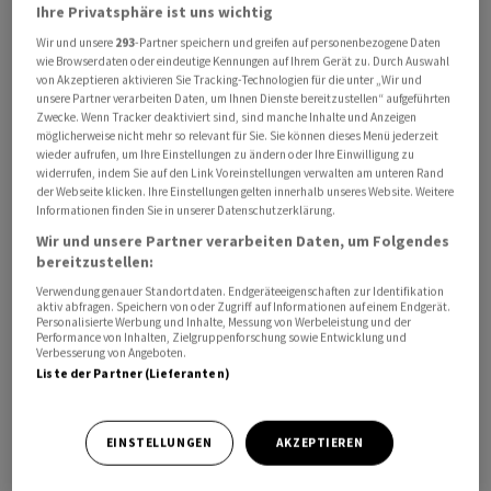
Ihre Privatsphäre ist uns wichtig
Machbarkeit des Langzeitbetriebs der Schweizer
Wir und unsere
293
-Partner speichern und greifen auf personenbezogene Daten
Kernkraftwerke bis zu sechzig Jahren.
wie Browserdaten oder eindeutige Kennungen auf Ihrem Gerät zu. Durch Auswahl
von Akzeptieren aktivieren Sie Tracking-Technologien für die unter „Wir und
Gemäss dem neuesten Bericht kommt der Bundesrat
unsere Partner verarbeiten Daten, um Ihnen Dienste bereitzustellen“ aufgeführten
Zwecke. Wenn Tracker deaktiviert sind, sind manche Inhalte und Anzeigen
zum Schluss, dass auch ein achtzigjähriger
möglicherweise nicht mehr so relevant für Sie. Sie können dieses Menü jederzeit
Langzeitbetrieb der Kernkraftwerke Gösgen und
wieder aufrufen, um Ihre Einstellungen zu ändern oder Ihre Einwilligung zu
widerrufen, indem Sie auf den Link Voreinstellungen verwalten am unteren Rand
Leibstadt technisch möglich und in den allermeisten
der Webseite klicken. Ihre Einstellungen gelten innerhalb unseres Website. Weitere
Fällen auch wirtschaftlich wäre. Die erforderlichen
Informationen finden Sie in unserer Datenschutzerklärung.
Investitionen für technische Nachrüstungen beim
Wir und unsere Partner verarbeiten Daten, um Folgendes
bereitzustellen:
Langzeitbetrieb würden sich voraussichtlich lohnen.
Eine finanzielle Förderung des Langzeitbetriebs
Verwendung genauer Standortdaten. Endgeräteeigenschaften zur Identifikation
aktiv abfragen. Speichern von oder Zugriff auf Informationen auf einem Endgerät.
erachtet die Landesregierung derzeit als nicht
Personalisierte Werbung und Inhalte, Messung von Werbeleistung und der
Performance von Inhalten, Zielgruppenforschung sowie Entwicklung und
notwendig.
Verbesserung von Angeboten.
Liste der Partner (Lieferanten)
EINSTELLUNGEN
AKZEPTIEREN