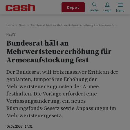
Depot
Suche
Login
Menu
Home
News
Bundesrat hält an Mehrwertsteuererhöhung für Armeeaufstockung f
NEWS
Bundesrat hält an
Mehrwertsteuererhöhung für
Armeeaufstockung fest
Der Bundesrat will trotz massiver Kritik an der
geplanten, temporären Erhöhung der
Mehrwertsteuer zugunsten der Armee
festhalten. Die Vorlage erfordert eine
Verfassungsänderung, ein neues
Rüstungsfonds-Gesetz sowie Anpassungen im
Mehrwertsteuergesetz.
06.03.2026 14:31