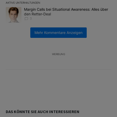
AKTIVE UNTERHALTUNGEN
Das Folgende ist eine Liste der am meisten kommentierten Artikel
Ein Trendartikel mit dem Titel "Margin Calls bei Situational Awar
Margin Calls bei Situational Awareness: Alles über
den Retter-Deal
3
Ein Trendartikel mit dem Titel "US-Finanzministerium bereitet Ban
US-Finanzministerium bereitet Banken laut Insider
Mehr Kommentare Anzeigen
auf eventuelle Yen-Intervention vor
2
Unterstützt von
WERBUNG
DAS KÖNNTE SIE AUCH INTERESSIEREN