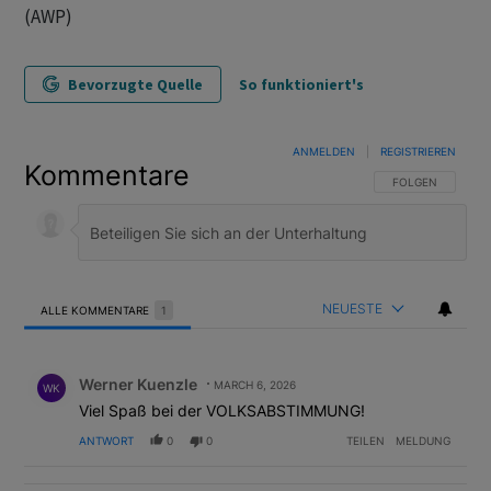
(AWP)
Bevorzugte Quelle
So funktioniert's
ANMELDEN
|
REGISTRIEREN
Kommentare
FOLGE DIESER U
FOLGEN
NEUESTE
ALLE KOMMENTARE
1
Alle Kommentare
Kommentar von Werner Kuenzle.
Werner Kuenzle
MARCH 6, 2026
WK
Viel Spaß bei der VOLKSABSTIMMUNG!
ANTWORT
0
0
TEILEN
MELDUNG