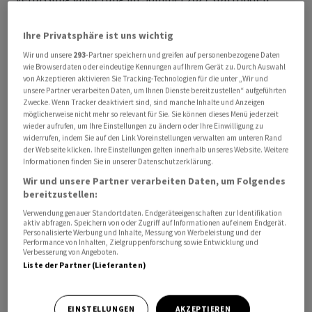
könne.
Ihre Privatsphäre ist uns wichtig
So könnte die befristete Mehrwertsteuererhöhung im
Wir und unsere
293
-Partner speichern und greifen auf personenbezogene Daten
Falle einer Annahme durch das Stimmvolk per Anfang
wie Browserdaten oder eindeutige Kennungen auf Ihrem Gerät zu. Durch Auswahl
von Akzeptieren aktivieren Sie Tracking-Technologien für die unter „Wir und
2028 in Kraft treten, rechnete der Bundesrat vor.
unsere Partner verarbeiten Daten, um Ihnen Dienste bereitzustellen“ aufgeführten
Dadurch werde «der Bedrohungslage Rechnung
Zwecke. Wenn Tracker deaktiviert sind, sind manche Inhalte und Anzeigen
möglicherweise nicht mehr so relevant für Sie. Sie können dieses Menü jederzeit
getragen und die Sicherheit und Verteidigung
wieder aufrufen, um Ihre Einstellungen zu ändern oder Ihre Einwilligung zu
gestärkt».
widerrufen, indem Sie auf den Link Voreinstellungen verwalten am unteren Rand
der Webseite klicken. Ihre Einstellungen gelten innerhalb unseres Website. Weitere
Informationen finden Sie in unserer Datenschutzerklärung.
Die von Verteidigungsminister Martin Pfister
Wir und unsere Partner verarbeiten Daten, um Folgendes
vorgeschlagene Mehrwertsteuererhöhung zur Stärkung
bereitzustellen:
der Sicherheit und Verteidigung der Schweiz war bei
Verwendung genauer Standortdaten. Endgeräteeigenschaften zur Identifikation
ihrer Ankündigung auf massive Kritik gestossen. Bei den
aktiv abfragen. Speichern von oder Zugriff auf Informationen auf einem Endgerät.
Personalisierte Werbung und Inhalte, Messung von Werbeleistung und der
Parteien hatte neben der Mitte einzig die GLP die Pläne
Performance von Inhalten, Zielgruppenforschung sowie Entwicklung und
Verbesserung von Angeboten.
des Bundesrats zumindest nicht kategorisch abgelehnt.
Liste der Partner (Lieferanten)
Die befristete Erhöhung soll es laut dem Bundesrat
ermöglichen, der Armee und den sicherheitsrelevanten
EINSTELLUNGEN
AKZEPTIEREN