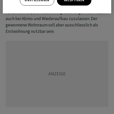
EINSTELLUNGEN
AKZEPTIEREN
auszumachen, räumt er ein. Darum schlägt er dem
Parlament vor, die Flächenvergrösserung um 30 Prozent
auch bei Abriss und Wiederaufbau zuzulassen. Der
gewonnene Wohnraum soll aber ausschliesslich als
Erstwohnung nutzbar sein.