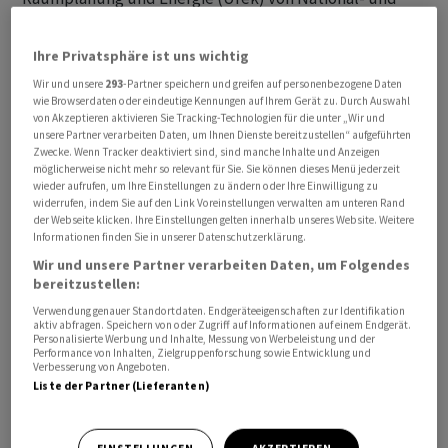
Ständerat zum Zweitwohnungsgesetz, wie er am
Mittwoch mitteilte. Die Kommissionen wollen für
Ihre Privatsphäre ist uns wichtig
altrechtliche Wohnungen keine
Wir und unsere
293
-Partner speichern und greifen auf personenbezogene Daten
Nutzungseinschränkungen beim Wiederauf- und -
wie Browserdaten oder eindeutige Kennungen auf Ihrem Gerät zu. Durch Auswahl
von Akzeptieren aktivieren Sie Tracking-Technologien für die unter „Wir und
ausbau.
unsere Partner verarbeiten Daten, um Ihnen Dienste bereitzustellen“ aufgeführten
Zwecke. Wenn Tracker deaktiviert sind, sind manche Inhalte und Anzeigen
Als altrechtlich gelten vor der Volksabstimmung über
möglicherweise nicht mehr so relevant für Sie. Sie können dieses Menü jederzeit
wieder aufrufen, um Ihre Einstellungen zu ändern oder Ihre Einwilligung zu
die Zweitwohnungsinitiative 2012 gebaute Wohnungen
widerrufen, indem Sie auf den Link Voreinstellungen verwalten am unteren Rand
in Gemeinden mit einem Zweitwohnungsanteil von über
der Webseite klicken. Ihre Einstellungen gelten innerhalb unseres Website. Weitere
Informationen finden Sie in unserer Datenschutzerklärung.
20 Prozent. Diese altrechtlichen Wohnungen dürfen
Wir und unsere Partner verarbeiten Daten, um Folgendes
aktuell frei genutzt und bei einem Umbau um 30
bereitzustellen:
Prozent vergrössert werden. Bei einem Abriss und
Verwendung genauer Standortdaten. Endgeräteeigenschaften zur Identifikation
Wiederaufbau ist die Vergrösserung allerdings
aktiv abfragen. Speichern von oder Zugriff auf Informationen auf einem Endgerät.
Personalisierte Werbung und Inhalte, Messung von Werbeleistung und der
verboten.
Performance von Inhalten, Zielgruppenforschung sowie Entwicklung und
Verbesserung von Angeboten.
Liste der Partner (Lieferanten)
Der Bundesrat will diese Ungleichbehandlung zwischen
Umbau und Wiederaufbau beseitigen. Oft sei der
Unterschied zwischen Abriss und Umbau schwer