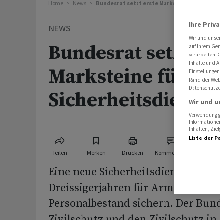
Home
News
Bundesrat setzt erste Marksteine für neue 
Ihre Priv
NEWS
Wir und unse
Bundesrat setzt er
auf Ihrem Ger
verarbeiten D
Inhalte und A
Marksteine für ne
Einstellungen
Rand der Webs
Datenschutze
Sicherheitsdienstp
Wir und u
Verwendung ge
Informationen
Inhalten, Zi
Liste der P
Teilen
Merken
Drucken
Kommentare
Eine neue Sicherheitsdienstpflicht 
Dreissigerjahren für Armee und Zi
Personalbestand sichern. Der Bund
Zivilschutz und den Zivilschutz in