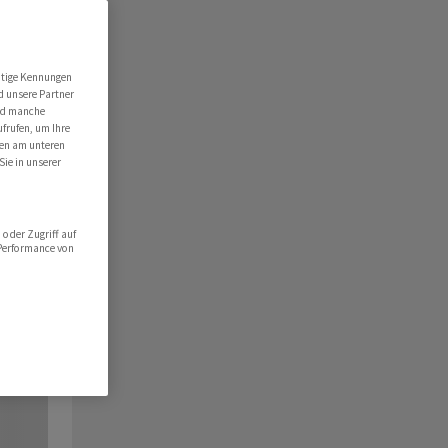
utige Kennungen
d unsere Partner
ind manche
ufrufen, um Ihre
ten am unteren
Sie in unserer
oder Zugriff auf
 Performance von