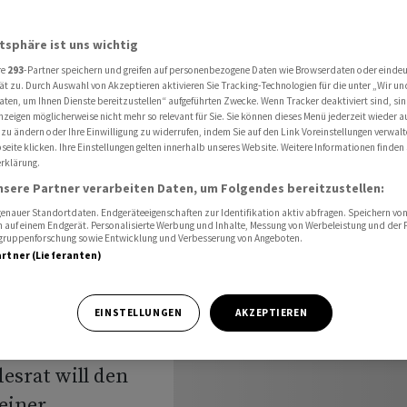
Sicherheitsdienstpflicht
atsphäre ist uns wichtig
re
293
-Partner speichern und greifen auf personenbezogene Daten wie Browserdaten oder einde
ste
ät zu. Durch Auswahl von Akzeptieren aktivieren Sie Tracking-Technologien für die unter „Wir un
aten, um Ihnen Dienste bereitzustellen“ aufgeführten Zwecke. Wenn Tracker deaktiviert sind, s
nzeigen möglicherweise nicht mehr so relevant für Sie. Sie können dieses Menü jederzeit wieder a
ue
 zu ändern oder Ihre Einwilligung zu widerrufen, indem Sie auf den Link Voreinstellungen verwal
eite klicken. Ihre Einstellungen gelten innerhalb unseres Website. Weitere Informationen finden 
rklärung.
flicht
nsere Partner verarbeiten Daten, um Folgendes bereitzustellen:
nauer Standortdaten. Endgeräteeigenschaften zur Identifikation aktiv abfragen. Speichern von 
 auf einem Endgerät. Personalisierte Werbung und Inhalte, Messung von Werbeleistung und der
elgruppenforschung sowie Entwicklung und Verbesserung von Angeboten.
artner (Lieferanten)
soll ab den
EINSTELLUNGEN
AKZEPTIEREN
vilschutz den
esrat will den
 einer