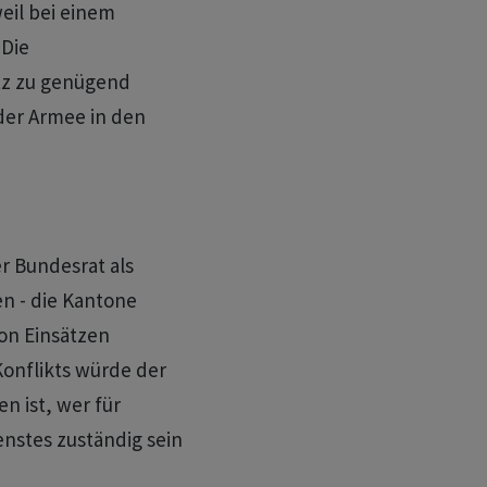
eil bei einem
 Die
utz zu genügend
der Armee in den
r Bundesrat als
en - die Kantone
on Einsätzen
Konflikts würde der
 ist, wer für
enstes zuständig sein