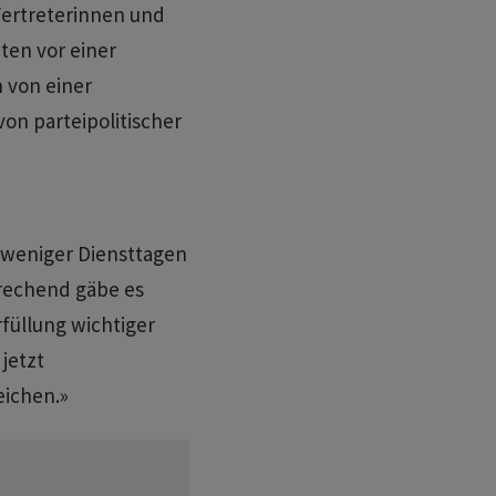
Vertreterinnen und
ten vor einer
 von einer
von parteipolitischer
h weniger Diensttagen
prechend gäbe es
füllung wichtiger
jetzt
eichen.»