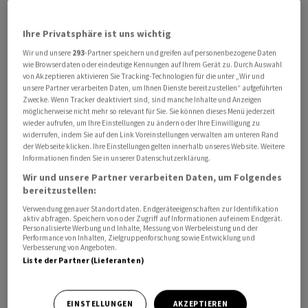
hatte zuvor temporäre Zölle von 10 Prozent auf
Einfuhren aus der ganzen Welt seit Februar für
Ihre Privatsphäre ist uns wichtig
rechtswidrig erklärt. Mit der zeitlich befristeten Abgabe
Wir und unsere
293
-Partner speichern und greifen auf personenbezogene Daten
wie Browserdaten oder eindeutige Kennungen auf Ihrem Gerät zu. Durch Auswahl
habe der Präsident seine Befugnisse überschritten,
von Akzeptieren aktivieren Sie Tracking-Technologien für die unter „Wir und
erklärte das Gericht. Es befand, Trump habe das als
unsere Partner verarbeiten Daten, um Ihnen Dienste bereitzustellen“ aufgeführten
Grundlage herangezogene Handelsgesetz falsch
Zwecke. Wenn Tracker deaktiviert sind, sind manche Inhalte und Anzeigen
möglicherweise nicht mehr so relevant für Sie. Sie können dieses Menü jederzeit
ausgelegt.
wieder aufrufen, um Ihre Einstellungen zu ändern oder Ihre Einwilligung zu
widerrufen, indem Sie auf den Link Voreinstellungen verwalten am unteren Rand
der Webseite klicken. Ihre Einstellungen gelten innerhalb unseres Website. Weitere
Trump wolle dennoch an seiner Zollpolitik
Informationen finden Sie in unserer Datenschutzerklärung.
festzuhalten. Die neuen pauschalen Importzölle von 10
Wir und unsere Partner verarbeiten Daten, um Folgendes
Prozent galten als Notlösung, nachdem der Oberste
bereitzustellen:
Gerichtshof der USA Trump im Februar die rechtliche
Verwendung genauer Standortdaten. Endgeräteeigenschaften zur Identifikation
aktiv abfragen. Speichern von oder Zugriff auf Informationen auf einem Endgerät.
Grundlage für frühere Strafzölle entzogen hatte.
Personalisierte Werbung und Inhalte, Messung von Werbeleistung und der
Performance von Inhalten, Zielgruppenforschung sowie Entwicklung und
Verbesserung von Angeboten.
Der Bundesrat nehme den jüngsten Entscheid des US-
Liste der Partner (Lieferanten)
Gerichts zur Kenntnis, kommentiere die
Rechtsprechung amerikanischer Gerichte aber
EINSTELLUNGEN
AKZEPTIEREN
grundsätzlich nicht, erklärte der Sprecher von