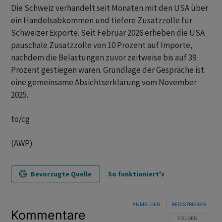
Die Schweiz verhandelt seit Monaten mit den USA über
ein Handelsabkommen und tiefere Zusatzzölle für
Schweizer Exporte. Seit Februar 2026 erheben die USA
pauschale Zusatzzölle von 10 Prozent auf Importe,
nachdem die Belastungen zuvor zeitweise bis auf 39
Prozent gestiegen waren. Grundlage der Gespräche ist
eine gemeinsame Absichtserklärung vom November
2025.
to/cg
(AWP)
Bevorzugte Quelle
So funktioniert's
ANMELDEN
|
REGISTRIEREN
Kommentare
FOLGE DIESER U
FOLGEN