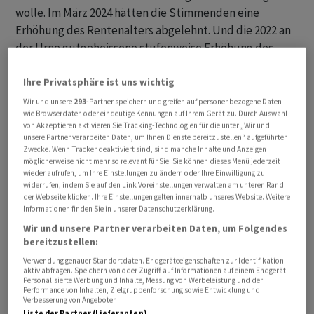
wolle. Im März 2024 hätten die Stimmenden eine
Erhöhung des Rentenalters abgelehnt. Und die 2022 an
der Urne gutgeheissene stufenweise Erhöhung des
Frauen-Rentenalters von 64 auf 65 Jahre sei noch in
Umsetzung. Mit Blick auf nächste Reformen will sich der
Ihre Privatsphäre ist uns wichtig
Bundesrat aber erneut mit der Rentenalter-Frage
Wir und unsere
293
-Partner speichern und greifen auf personenbezogene Daten
wie Browserdaten oder eindeutige Kennungen auf Ihrem Gerät zu. Durch Auswahl
befassen. Eine Expertenkommission soll die nötigen
von Akzeptieren aktivieren Sie Tracking-Technologien für die unter „Wir und
Vorarbeiten dafür leisten.
unsere Partner verarbeiten Daten, um Ihnen Dienste bereitzustellen“ aufgeführten
Zwecke. Wenn Tracker deaktiviert sind, sind manche Inhalte und Anzeigen
möglicherweise nicht mehr so relevant für Sie. Sie können dieses Menü jederzeit
wieder aufrufen, um Ihre Einstellungen zu ändern oder Ihre Einwilligung zu
widerrufen, indem Sie auf den Link Voreinstellungen verwalten am unteren Rand
der Webseite klicken. Ihre Einstellungen gelten innerhalb unseres Website. Weitere
Informationen finden Sie in unserer Datenschutzerklärung.
Wir und unsere Partner verarbeiten Daten, um Folgendes
bereitzustellen:
Verwendung genauer Standortdaten. Endgeräteeigenschaften zur Identifikation
aktiv abfragen. Speichern von oder Zugriff auf Informationen auf einem Endgerät.
Personalisierte Werbung und Inhalte, Messung von Werbeleistung und der
Performance von Inhalten, Zielgruppenforschung sowie Entwicklung und
Verbesserung von Angeboten.
Liste der Partner (Lieferanten)