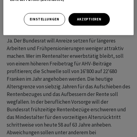
EINSTELLUNGEN
AKZEPTIEREN
SOLLEN DIE MENSCHEN LÄNGER ARBEITEN?
Ja. Der Bundesrat will Anreize setzen für längeres
Arbeiten und Frühpensionierungen weniger attraktiv
machen. Wer im Rentenalter erwerbstätig bleibt, soll
von einem höheren Freibetrag für AHV-Beiträge
profitieren; die Schwelle soll von 16'800 auf 22'680
Franken im Jahr angehoben werden. Die heutige
Altersgrenze von siebzig Jahren für das Aufschieben des
Rentenbezuges und das Aufbessern der Rente soll
wegfallen. In der beruflichen Vorsorge will der
Bundesrat frühzeitige Rentenbezüge erschweren und
das Mindestalter für den vorzeitigen Altersrücktritt
schrittweise von heute 58 auf 63 Jahre anheben.
Abweichungen sollen unter anderem bei