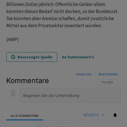
Billionen Dollar jährlich. Öffentliche Gelder allein
könnten diesen Bedarf nicht decken, so der Bundesrat.
Sie könnten aber Anreize schaffen, damit zusätzliche
Mittel aus dem Privatsektor investiert würden.
(AWP)
Bevorzugte Quelle
So funktioniert's
ANMELDEN
|
REGISTRIEREN
Kommentare
FOLGE DIESER U
FOLGEN
NEUESTE
ALLE KOMMENTARE
Alle Kommentare