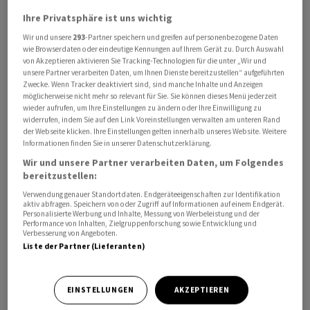
ärmsten Ländern Afrikas eingesetzt, um die Armut und
Ihre Privatsphäre ist uns wichtig
den Klimawandel zu bekämpfen. Insgesamt sollen bis
Wir und unsere
293
-Partner speichern und greifen auf personenbezogene Daten
zu 11 Milliarden Dollar investiert werden.
wie Browserdaten oder eindeutige Kennungen auf Ihrem Gerät zu. Durch Auswahl
von Akzeptieren aktivieren Sie Tracking-Technologien für die unter „Wir und
unsere Partner verarbeiten Daten, um Ihnen Dienste bereitzustellen“ aufgeführten
Zudem unterstützt die Schweiz zusätzlich mit 19
Zwecke. Wenn Tracker deaktiviert sind, sind manche Inhalte und Anzeigen
möglicherweise nicht mehr so relevant für Sie. Sie können dieses Menü jederzeit
Millionen Franken die multilaterale
wieder aufrufen, um Ihre Einstellungen zu ändern oder Ihre Einwilligung zu
Entschuldungsinitiative. Dank dieser müssen
widerrufen, indem Sie auf den Link Voreinstellungen verwalten am unteren Rand
der Webseite klicken. Ihre Einstellungen gelten innerhalb unseres Website. Weitere
überschuldete Länder ihre Kredite nicht zurückzahlen,
Informationen finden Sie in unserer Datenschutzerklärung.
wenn sie bestimmte Reformen umsetzen.
Wir und unsere Partner verarbeiten Daten, um Folgendes
bereitzustellen:
Mit ihrem Beitrag trage die Schweiz zur Stärkung von
Verwendung genauer Standortdaten. Endgeräteeigenschaften zur Identifikation
Stabilität und Sicherheit in Afrika bei und erhöhe die
aktiv abfragen. Speichern von oder Zugriff auf Informationen auf einem Endgerät.
Personalisierte Werbung und Inhalte, Messung von Werbeleistung und der
Attraktivität des Kontinents für Handel und
Performance von Inhalten, Zielgruppenforschung sowie Entwicklung und
Verbesserung von Angeboten.
Investitionen, schrieb der Bundesrat. Davon profitiere
Liste der Partner (Lieferanten)
auch die Schweizer Wirtschaft.
Gleiches gilt für den finanziellen Beitrag der Schweiz
EINSTELLUNGEN
AKZEPTIEREN
zur «Private Infrastructure Development Group». Mit 70