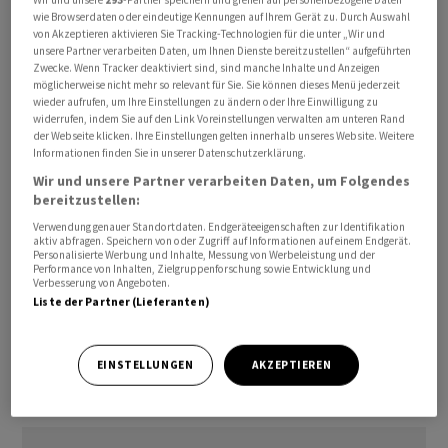
wie Browserdaten oder eindeutige Kennungen auf Ihrem Gerät zu. Durch Auswahl
von Akzeptieren aktivieren Sie Tracking-Technologien für die unter „Wir und
Die Vorlage sieht weiter vor, das grundsätzliche Verbot
unsere Partner verarbeiten Daten, um Ihnen Dienste bereitzustellen“ aufgeführten
des Versandhandels aufzuheben. Künftig sollen auch
Zwecke. Wenn Tracker deaktiviert sind, sind manche Inhalte und Anzeigen
möglicherweise nicht mehr so relevant für Sie. Sie können dieses Menü jederzeit
Drogerien rezeptfreie Medikamente versenden dürfen,
wieder aufrufen, um Ihre Einstellungen zu ändern oder Ihre Einwilligung zu
sofern ein Kanton dies bewilligt.
widerrufen, indem Sie auf den Link Voreinstellungen verwalten am unteren Rand
der Webseite klicken. Ihre Einstellungen gelten innerhalb unseres Website. Weitere
Informationen finden Sie in unserer Datenschutzerklärung.
Geregelt wird auch die Einzelabgabe von Tabletten, um
Wir und unsere Partner verarbeiten Daten, um Folgendes
Abfall zu vermeiden und bei Antibiotika Resistenzen zu
bereitzustellen:
reduzieren. Zudem sollen Chiropraktikerinnen und
Verwendung genauer Standortdaten. Endgeräteeigenschaften zur Identifikation
Chiropraktiker neu wie Ärztinnen und Ärzte
aktiv abfragen. Speichern von oder Zugriff auf Informationen auf einem Endgerät.
Personalisierte Werbung und Inhalte, Messung von Werbeleistung und der
Medikamente verschreiben dürfen.
Performance von Inhalten, Zielgruppenforschung sowie Entwicklung und
Verbesserung von Angeboten.
Liste der Partner (Lieferanten)
Die Vernehmlassung dauert bis zum 16. Oktober des
laufenden Jahres.
EINSTELLUNGEN
AKZEPTIEREN
(AWP)