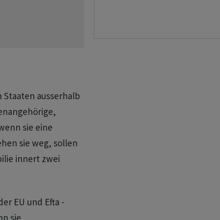
n Staaten ausserhalb
tenangehörige,
wenn sie eine
hen sie weg, sollen
lie innert zwei
der EU und Efta -
n sie