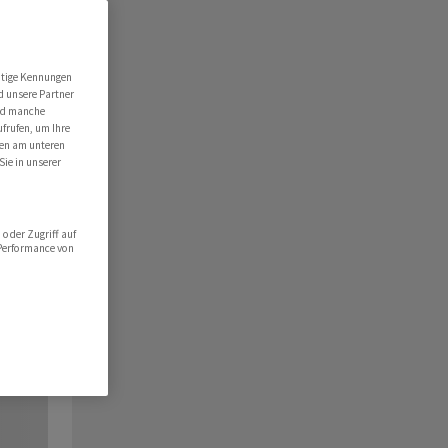
utige Kennungen
d unsere Partner
ind manche
ufrufen, um Ihre
ten am unteren
Sie in unserer
oder Zugriff auf
 Performance von