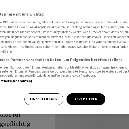
sland stärker einschränken
atsphäre ist uns wichtig
re
293
-Partner speichern und greifen auf personenbezogene Daten wie Browserdaten oder einde
ät zu. Durch Auswahl von Akzeptieren aktivieren Sie Tracking-Technologien für die unter „Wir un
aten, um Ihnen Dienste bereitzustellen“ aufgeführten Zwecke. Wenn Tracker deaktiviert sind, s
nzeigen möglicherweise nicht mehr so relevant für Sie. Sie können dieses Menü jederzeit wieder a
aus dem
 zu ändern oder Ihre Einwilligung zu widerrufen, indem Sie auf den Link Voreinstellungen verwal
eite klicken. Ihre Einstellungen gelten innerhalb unseres Website. Weitere Informationen finden 
rklärung.
nsere Partner verarbeiten Daten, um Folgendes bereitzustellen:
nauer Standortdaten. Endgeräteeigenschaften zur Identifikation aktiv abfragen. Speichern von 
 auf einem Endgerät. Personalisierte Werbung und Inhalte, Messung von Werbeleistung und der
elgruppenforschung sowie Entwicklung und Verbesserung von Angeboten.
artner (Lieferanten)
EINSTELLUNGEN
AKZEPTIEREN
auf für
gspflichtig