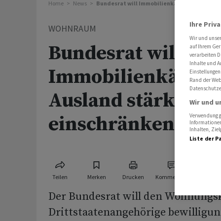
Home
News
Bundesrat will Immobilienkäufe aus dem Au
Ihre Priv
WOHNRAUM
Wir und unse
Bundesrat will
auf Ihrem Ger
verarbeiten D
Inhalte und A
Immobilienkäufe 
Einstellungen
Rand der Webs
Datenschutze
Ausland stärker
Wir und u
einschränken
Verwendung ge
Informationen
Inhalten, Zi
Liste der P
Teilen
Merken
Drucken
Kommentare
Der Bundesrat will den Wohnungsk
Drittstaatenangehörige bewilligun