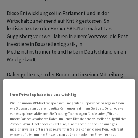
Diese Entwicklung sei im Parlament und in der
Wirtschaft zunehmend auf Kritik gestossen. So
kritisierte etwa der Berner SVP-Nationalrat Lars
Guggisberg vor zwei Jahren in einem Vorstoss, die Post
investiere in Baustellenlogistik, in
Medizinalinstrumente und habe in Deutschland einen
Wald gekauft.
Daher gelte es, so der Bundesrat in seiner Mitteilung,
Rechtssicherheit in Bezug auf die Tätigkeit der Post
ausserhalb der Grundversorgung zu schaffen. In der
Ihre Privatsphäre ist uns wichtig
neuen Zweckumschreibung für die Post will der
Wir und unsere
293
-Partner speichern und greifen auf personenbezogene Daten
Bundesrat auch deren digitale Dienstleistungen
wie Browserdaten oder eindeutige Kennungen auf Ihrem Gerät zu. Durch Auswahl
definieren.
von Akzeptieren aktivieren Sie Tracking-Technologien für die unter „Wir und
unsere Partner verarbeiten Daten, um Ihnen Dienste bereitzustellen“ aufgeführten
Zwecke. Wenn Tracker deaktiviert sind, sind manche Inhalte und Anzeigen
möglicherweise nicht mehr so relevant für Sie. Sie können dieses Menü jederzeit
wieder aufrufen, um Ihre Einstellungen zu ändern oder Ihre Einwilligung zu