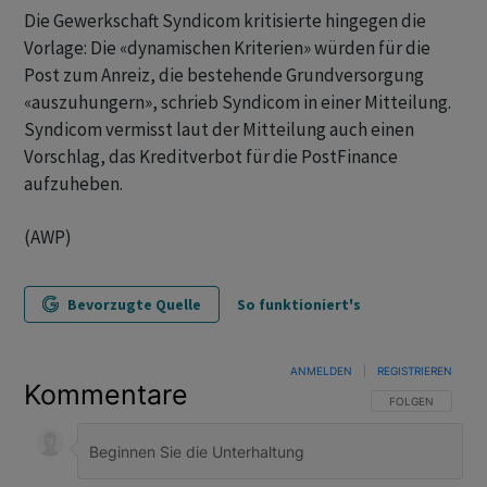
Die Gewerkschaft Syndicom kritisierte hingegen die
Vorlage: Die «dynamischen Kriterien» würden für die
Post zum Anreiz, die bestehende Grundversorgung
«auszuhungern», schrieb Syndicom in einer Mitteilung.
Syndicom vermisst laut der Mitteilung auch einen
Vorschlag, das Kreditverbot für die PostFinance
aufzuheben.
(AWP)
Bevorzugte Quelle
So funktioniert's
ANMELDEN
|
REGISTRIEREN
Kommentare
FOLGE DIESER U
FOLGEN