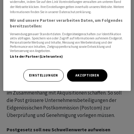
widerrufen, indem Sie auf den Link Voreinstellungen verwalten am unteren Rand
der Webseite klicken. Ihre Einstellungen gelten innerhalb unseres Website. Weitere
Informationen finden Sie in unserer Datenschutzerklärung.
Wir und unsere Partner verarbeiten Daten, um Folgendes
bereitzustellen:
Verwendung genauer Standortdaten. Endgeräteeigenschaften zur Identifikation
aktiv abfragen. Speichern von oder Zugriff auf Informationen auf einem Endgerät.
Personalisierte Werbung und Inhalte, Messung von Werbeleistung und der
Performance von Inhalten, Zielgruppenforschung sowie Entwicklung und
Verbesserung von Angeboten.
Liste der Partner (Lieferanten)
EINSTELLUNGEN
AKZEPTIEREN
Im Weiteren will der Bundesrat ein Verfahren zur
Überprüfung der Einhaltung des Unternehmenszwecks
im Zusammenhang mit Akquisitionen schaffen. So soll
die Post grössere Unternehmensbeteiligungen der
Eidgenössischen Postkommission (Postcom) zur
Überprüfung und Genehmigung vorlegen müssen.
Postgesetz soll neu Schwellenwerte aufweisen