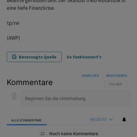
Beamte geflossen sein. Der Skandal trieb Mosambik in
eine tiefe Finanzkrise.
tp/rw
(AWP)
Bevorzugte Quelle
So funktioniert's
ANMELDEN
|
REGISTRIEREN
Kommentare
FOLGE DIESER U
FOLGEN
NEUESTE
ALLE KOMMENTARE
Alle Kommentare
Noch keine Kommentare