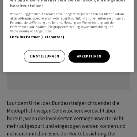
bereitzustellen:
Verwendung genauer Standortdaten. Endgeräteeigenschaften zur Identifikation
aktiv abfragen. Speichern von oder Zugriff auf Informationen auf einem Endgerät.
Personalisierte Werbung und Inhalte, Messung von Werbeleistung und der
Performance von Inhalten, Zielgruppenforschung sowie Entwicklung und
Verbesserung von Angeboten.
Liste der Partner (Lieferanten)
EINSTELLUNGEN
AKZEPTIEREN
Laut dem Urteil des Bundesstrafgerichts endet die
Meldepflicht wegen Geldwäschereiverdacht aber
bereits, wenn die involvierten Vermögenswerte nicht
mehr aufgespürt und eingezogen werden können und
nicht erst mit dem Ende der Kontobeziehung. Der