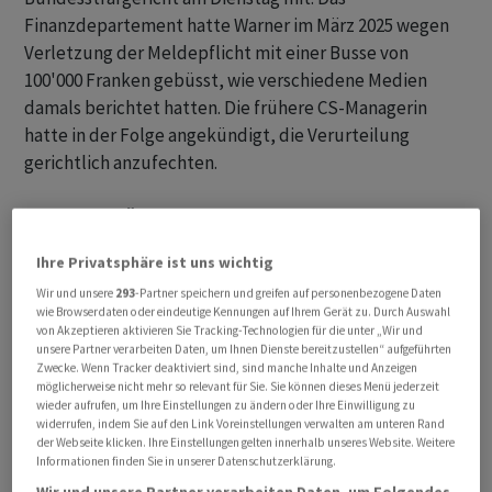
Finanzdepartement hatte Warner im März 2025 wegen
Verletzung der Meldepflicht mit einer Busse von
100'000 Franken gebüsst, wie verschiedene Medien
damals berichtet hatten. Die frühere CS-Managerin
hatte in der Folge angekündigt, die Verurteilung
gerichtlich anzufechten.
Verdächtige Überweisung aus Jahr 2016
Ihre Privatsphäre ist uns wichtig
Warner hatte es laut dem EFD als Compliance-
Verantwortliche der Credit Suisse im März 2016
Wir und unsere
293
-Partner speichern und greifen auf personenbezogene Daten
wie Browserdaten oder eindeutige Kennungen auf Ihrem Gerät zu. Durch Auswahl
unterlassen, eine Überweisung von rund 7,8 Millionen
von Akzeptieren aktivieren Sie Tracking-Technologien für die unter „Wir und
Dollar zu melden. Die Gelder waren vom
unsere Partner verarbeiten Daten, um Ihnen Dienste bereitzustellen“ aufgeführten
Zwecke. Wenn Tracker deaktiviert sind, sind manche Inhalte und Anzeigen
Finanzministerium des Landes Mosambik auf ein in der
möglicherweise nicht mehr so relevant für Sie. Sie können dieses Menü jederzeit
Schweiz gebuchtes CS-Konto geflossen. Sie stammten
wieder aufrufen, um Ihre Einstellungen zu ändern oder Ihre Einwilligung zu
widerrufen, indem Sie auf den Link Voreinstellungen verwalten am unteren Rand
wohl aus Krediten an mosambikanische
der Webseite klicken. Ihre Einstellungen gelten innerhalb unseres Website. Weitere
Staatsunternehmen und dürften «deliktischer
Informationen finden Sie in unserer Datenschutzerklärung.
Herkunft» gewesen sein, so das EFD.
Wir und unsere Partner verarbeiten Daten, um Folgendes