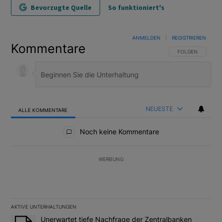
Bevorzugte Quelle
So funktioniert's
ANMELDEN
|
REGISTRIEREN
Kommentare
FOLGE DIESER U
FOLGEN
NEUESTE
ALLE KOMMENTARE
Alle Kommentare
Noch keine Kommentare
WERBUNG
AKTIVE UNTERHALTUNGEN
Das Folgende ist eine Liste der am meisten kommentierten Artikel
Ein Trendartikel mit dem Titel "Unerwartet tiefe Nachfrage der 
Unerwartet tiefe Nachfrage der Zentralbanken