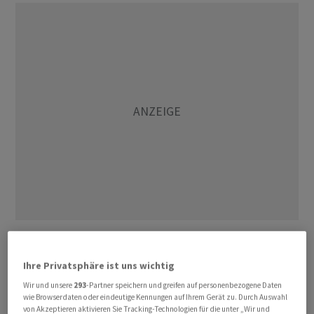
Die Kosten werden auf 470 Millionen Franken geschätzt,
die über den Bahninfrastrukturfonds (BIF) des Bundes
Ihre Privatsphäre ist uns wichtig
finanziert werden, wie das Unternehmen am Mittwoch
Wir und unsere
293
-Partner speichern und greifen auf personenbezogene Daten
mitteilte. Der Bau soll im Jahr 2028 beginnen und mit
wie Browserdaten oder eindeutige Kennungen auf Ihrem Gerät zu. Durch Auswahl
der Eröffnung des Tunnels wird für das Jahr 2035
von Akzeptieren aktivieren Sie Tracking-Technologien für die unter „Wir und