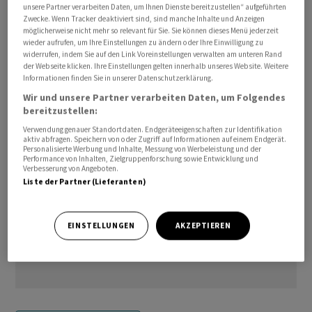
unsere Partner verarbeiten Daten, um Ihnen Dienste bereitzustellen“ aufgeführten
gerechnet.
Zwecke. Wenn Tracker deaktiviert sind, sind manche Inhalte und Anzeigen
möglicherweise nicht mehr so relevant für Sie. Sie können dieses Menü jederzeit
wieder aufrufen, um Ihre Einstellungen zu ändern oder Ihre Einwilligung zu
awp-robot/cg/hr
widerrufen, indem Sie auf den Link Voreinstellungen verwalten am unteren Rand
der Webseite klicken. Ihre Einstellungen gelten innerhalb unseres Website. Weitere
Informationen finden Sie in unserer Datenschutzerklärung.
(AWP)
Wir und unsere Partner verarbeiten Daten, um Folgendes
bereitzustellen:
Verwendung genauer Standortdaten. Endgeräteeigenschaften zur Identifikation
aktiv abfragen. Speichern von oder Zugriff auf Informationen auf einem Endgerät.
Personalisierte Werbung und Inhalte, Messung von Werbeleistung und der
Performance von Inhalten, Zielgruppenforschung sowie Entwicklung und
Verbesserung von Angeboten.
Liste der Partner (Lieferanten)
EINSTELLUNGEN
AKZEPTIEREN