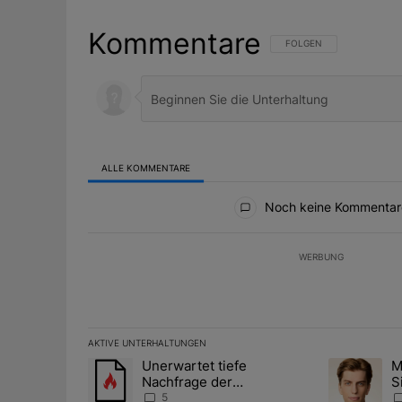
Kommentare
FOLGE DIESER UNTERHAL
FOLGEN
ALLE KOMMENTARE
Alle Kommentare
Noch keine Kommentar
WERBUNG
AKTIVE UNTERHALTUNGEN
Das Folgende ist eine Liste der am meisten kommentier
Unerwartet tiefe
M
Ein Trendartikel mit dem Titel "Unerwartet tiefe Nac
Ein Trendart
Nachfrage der
S
Zentralbanken könnte
A
5