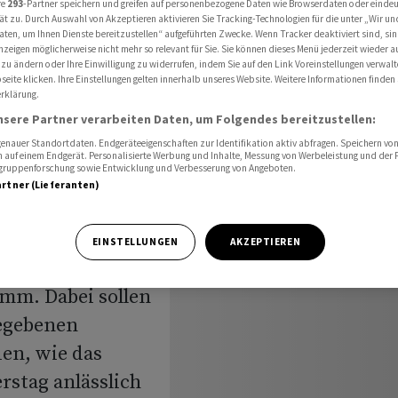
re
293
-Partner speichern und greifen auf personenbezogene Daten wie Browserdaten oder einde
ät zu. Durch Auswahl von Akzeptieren aktivieren Sie Tracking-Technologien für die unter „Wir un
aten, um Ihnen Dienste bereitzustellen“ aufgeführten Zwecke. Wenn Tracker deaktiviert sind, s
nzeigen möglicherweise nicht mehr so relevant für Sie. Sie können dieses Menü jederzeit wieder a
 zu ändern oder Ihre Einwilligung zu widerrufen, indem Sie auf den Link Voreinstellungen verwal
eite klicken. Ihre Einstellungen gelten innerhalb unseres Website. Weitere Informationen finden 
rklärung.
nsere Partner verarbeiten Daten, um Folgendes bereitzustellen:
rogramm
nauer Standortdaten. Endgeräteeigenschaften zur Identifikation aktiv abfragen. Speichern von 
 auf einem Endgerät. Personalisierte Werbung und Inhalte, Messung von Werbeleistung und der
elgruppenforschung sowie Entwicklung und Verbesserung von Angeboten.
artner (Lieferanten)
EINSTELLUNGEN
AKZEPTIEREN
teller Calida
mm. Dabei sollen
gegebenen
en, wie das
stag anlässlich