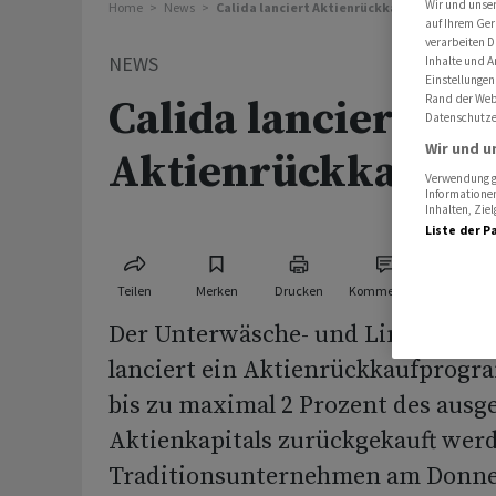
Wir und unse
Home
News
Calida lanciert Aktienrückkaufprogramm
auf Ihrem Ger
verarbeiten D
NEWS
Inhalte und A
Einstellungen
Rand der Webs
Calida lanciert
Datenschutze
Wir und u
Aktienrückkaufp
Verwendung ge
Informationen
Inhalten, Zi
Liste der P
Teilen
Merken
Drucken
Kommentare
Der Unterwäsche- und Lingeriehers
lanciert ein Aktienrückkaufprogra
bis zu maximal 2 Prozent des aus
Aktienkapitals zurückgekauft werd
Traditionsunternehmen am Donner