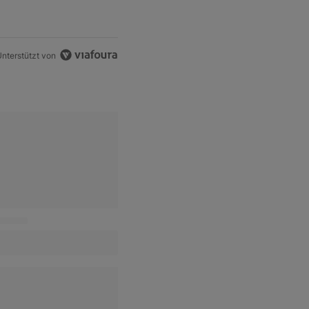
eal
nterstützt von