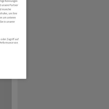
utige Kennungen
d unsere Partner
ind manche
ufrufen, um Ihre
ten am unteren
Sie in unserer
oder Zugriff auf
 Performance von