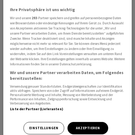
Betriebsgewinn von 12,2 Millionen Franken verdient.
Ihre Privatsphäre ist uns wichtig
Wir und unsere
293
-Partner speichern und greifen auf personenbezogene Daten
Der bereinigte Betriebsgewinn (EBIT) aus den
wie Browserdaten oder eindeutige Kennungen auf Ihrem Gerät zu. Durch Auswahl
fortgeführten Geschäftsbereichen brach um 59,3
von Akzeptieren aktivieren Sie Tracking-Technologien für die unter „Wir und
unsere Partner verarbeiten Daten, um Ihnen Dienste bereitzustellen“ aufgeführten
Prozent auf 12,2 Millionen ein. Die entsprechende Marge
Zwecke. Wenn Tracker deaktiviert sind, sind manche Inhalte und Anzeigen
fiel auf 4,0 von 9,4 Prozent. Grund dafür waren die im
möglicherweise nicht mehr so relevant für Sie. Sie können dieses Menü jederzeit
wieder aufrufen, um Ihre Einstellungen zu ändern oder Ihre Einwilligung zu
September angekündigten Wertberichtigungen und
widerrufen, indem Sie auf den Link Voreinstellungen verwalten am unteren Rand
Rückstellungen auf Cosabella und Erlich Textil.
der Webseite klicken. Ihre Einstellungen gelten innerhalb unseres Website. Weitere
Informationen finden Sie in unserer Datenschutzerklärung.
Aus den fortgeführten Geschäftsbereichen resultierte
Wir und unsere Partner verarbeiten Daten, um Folgendes
bereitzustellen:
unter dem Strich ein Verlust von 44,8 Millionen nach
Verwendung genauer Standortdaten. Endgeräteeigenschaften zur Identifikation
einem Gewinn von 22,9 Millionen vor einem Jahr. Die
aktiv abfragen. Speichern von oder Zugriff auf Informationen auf einem Endgerät.
Dividende soll auf 0,60 Franken pro Aktie halbiert
Personalisierte Werbung und Inhalte, Messung von Werbeleistung und der
Performance von Inhalten, Zielgruppenforschung sowie Entwicklung und
werden.
Verbesserung von Angeboten.
Liste der Partner (Lieferanten)
Plus im Onlinehandel
EINSTELLUNGEN
AKZEPTIEREN
Der Umsatz aus den fortgeführten Geschäftsbereichen