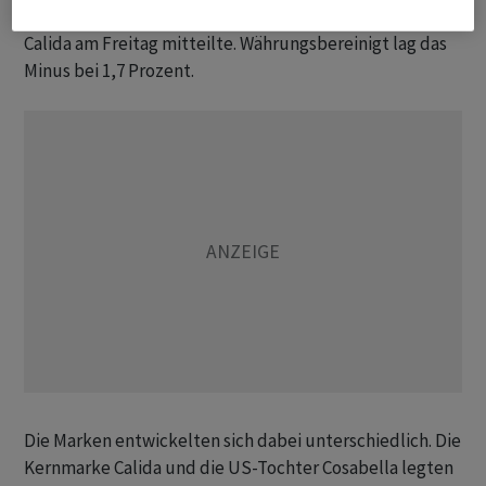
sank um 4,6 Prozent auf 304,4 Millionen Franken, wie
Calida am Freitag mitteilte. Währungsbereinigt lag das
Minus bei 1,7 Prozent.
Die Marken entwickelten sich dabei unterschiedlich. Die
Kernmarke Calida und die US-Tochter Cosabella legten