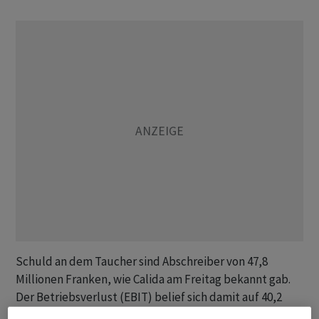
Schuld an dem Taucher sind Abschreiber von 47,8
Millionen Franken, wie Calida am Freitag bekannt gab.
Der Betriebsverlust (EBIT) belief sich damit auf 40,2
Millionen Franken. Im Vorjahr hatte Calida noch einen