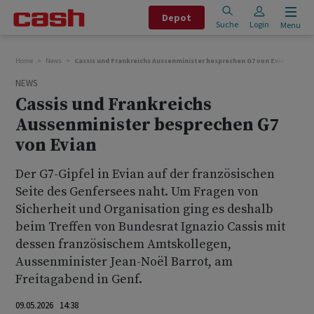
Depot
Suche
Login
Menu
Home
News
Cassis und Frankreichs Aussenminister besprechen G7 von Evian
NEWS
Cassis und Frankreichs
Aussenminister besprechen G7
von Evian
Der G7-Gipfel in Evian auf der französischen
Seite des Genfersees naht. Um Fragen von
Sicherheit und Organisation ging es deshalb
beim Treffen von Bundesrat Ignazio Cassis mit
dessen französischem Amtskollegen,
Aussenminister Jean-Noël Barrot, am
Freitagabend in Genf.
09.05.2026 14:38