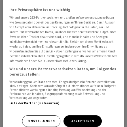
statt.
Ihre Privatsphäre ist uns wichtig
Wir und unsere
293
-Partner speichern und greifen auf personenbezogene Daten
«Wir sind stolz darauf, dass das internationale Genf dazu
wie Browserdaten oder eindeutige Kennungen auf Ihrem Gerät zu. Durch Auswahl
beitragen kann, eine solche Veranstaltung perfekt zu
von Akzeptieren aktivieren Sie Tracking-Technologien für die unter „Wir und
unsere Partner verarbeiten Daten, um Ihnen Dienste bereitzustellen“ aufgeführten
organisieren und die Sicherheit zu gewährleisten. Wir
Zwecke. Wenn Tracker deaktiviert sind, sind manche Inhalte und Anzeigen
sind auch stolz darauf, unseren französischen Nachbarn
möglicherweise nicht mehr so relevant für Sie. Sie können dieses Menü jederzeit
wieder aufrufen, um Ihre Einstellungen zu ändern oder Ihre Einwilligung zu
bei dieser Veranstaltung zu helfen, die in einer so
widerrufen, indem Sie auf den Link Voreinstellungen verwalten am unteren Rand
umwälzenden Welt, wie wir sie heute erleben, von
der Webseite klicken. Ihre Einstellungen gelten innerhalb unseres Website. Weitere
Informationen finden Sie in unserer Datenschutzerklärung.
grosser Bedeutung ist», betonte der Tessiner.
Wir und unsere Partner verarbeiten Daten, um Folgendes
bereitzustellen:
Cassis räumte ein, dass der G7-Gipfel in der Schweiz
Verwendung genauer Standortdaten. Endgeräteeigenschaften zur Identifikation
Ängste hervorrufe, insbesondere in Genf. Ein solches
aktiv abfragen. Speichern von oder Zugriff auf Informationen auf einem Endgerät.
Personalisierte Werbung und Inhalte, Messung von Werbeleistung und der
Treffen fand schon einmal in Evian statt: im Jahr 2003 -
Performance von Inhalten, Zielgruppenforschung sowie Entwicklung und
noch als G8-Gipfel unter Einbezug Russlands.
Verbesserung von Angeboten.
Liste der Partner (Lieferanten)
Krawallmacher richteten damals bei Protesten in Genf
massive Sachschäden an. Beteiligt an den
Ausschreitungen waren nach Darstellung der Genfer
EINSTELLUNGEN
AKZEPTIEREN
Behörden auch Randalierer aus dem Ausland.