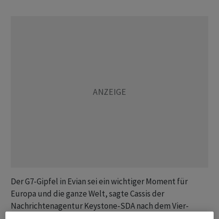
Der G7-Gipfel in Evian sei ein wichtiger Moment für
Europa und die ganze Welt, sagte Cassis der
Nachrichtenagentur Keystone-SDA nach dem Vier-
Augen-Gespräch. Der Gipfel findet vom 15. bis 17. Juni