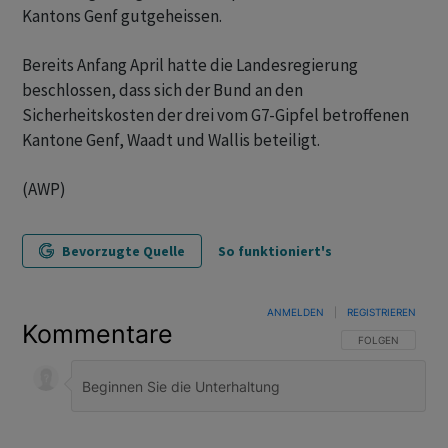
Kantons Genf gutgeheissen.
Bereits Anfang April hatte die Landesregierung
beschlossen, dass sich der Bund an den
Sicherheitskosten der drei vom G7-Gipfel betroffenen
Kantone Genf, Waadt und Wallis beteiligt.
(AWP)
Bevorzugte Quelle
So funktioniert's
ANMELDEN
|
REGISTRIEREN
Kommentare
FOLGE DIESER U
FOLGEN