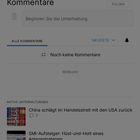
Kommentare
FOLGE DIESER U
FOLGEN
NEUESTE
ALLE KOMMENTARE
Alle Kommentare
Noch keine Kommentare
WERBUNG
AKTIVE UNTERHALTUNGEN
Das Folgende ist eine Liste der am meisten kommentierten Artikel
Ein Trendartikel mit dem Titel "China schlägt im Handelsstreit m
China schlägt im Handelsstreit mit den USA zurück
2
Ein Trendartikel mit dem Titel "SMI-Aufsteiger: Hüst-und-Hott e
SMI-Aufsteiger: Hüst-und-Hott eines
Anlagestrategen