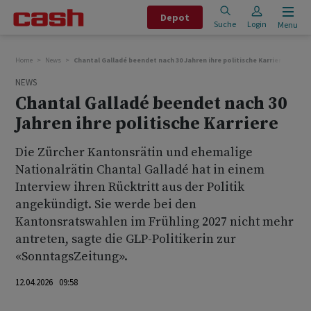
Depot
Suche
Login
Menu
Home
News
Chantal Galladé beendet nach 30 Jahren ihre politische Karriere
NEWS
Chantal Galladé beendet nach 30
Jahren ihre politische Karriere
Die Zürcher Kantonsrätin und ehemalige
Nationalrätin Chantal Galladé hat in einem
Interview ihren Rücktritt aus der Politik
angekündigt. Sie werde bei den
Kantonsratswahlen im Frühling 2027 nicht mehr
antreten, sagte die GLP-Politikerin zur
«SonntagsZeitung».
12.04.2026 09:58