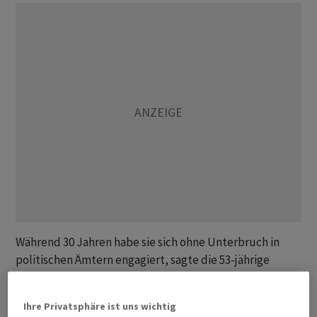
Während 30 Jahren habe sie sich ohne Unterbruch in
politischen Ämtern engagiert, sagte die 53-jährige
Winterthurerin in dem am Sonntag veröffentlichten
Interview. Ein politischer Mensch werde sie bleiben,
Ihre Privatsphäre ist uns wichtig
doch nun wolle sie sich stärker auf ihren Beruf