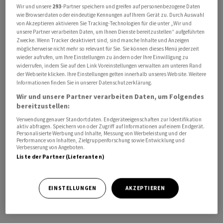
Wir und unsere
293
-Partner speichern und greifen auf personenbezogene Daten
fokussieren.
wie Browserdaten oder eindeutige Kennungen auf Ihrem Gerät zu. Durch Auswahl
von Akzeptieren aktivieren Sie Tracking-Technologien für die unter „Wir und
unsere Partner verarbeiten Daten, um Ihnen Dienste bereitzustellen“ aufgeführten
«Irgendetwas steht im Leben immer im Mittelpunkt,
Zwecke. Wenn Tracker deaktiviert sind, sind manche Inhalte und Anzeigen
man kann nicht immer alles gleichzeitig machen», sagte
möglicherweise nicht mehr so relevant für Sie. Sie können dieses Menü jederzeit
die Berufsschullehrerin und Dozentin. Sie unterrichte
wieder aufrufen, um Ihre Einstellungen zu ändern oder Ihre Einwilligung zu
widerrufen, indem Sie auf den Link Voreinstellungen verwalten am unteren Rand
mit viel Freude und wolle offen für Neues sein. In der
der Webseite klicken. Ihre Einstellungen gelten innerhalb unseres Website. Weitere
Politik habe Galladé gelernt, Menschen
Informationen finden Sie in unserer Datenschutzerklärung.
zusammenzubringen. Das sei auch in ihrem Beruf
Wir und unsere Partner verarbeiten Daten, um Folgendes
bereitzustellen:
wichtig.
Verwendung genauer Standortdaten. Endgeräteeigenschaften zur Identifikation
aktiv abfragen. Speichern von oder Zugriff auf Informationen auf einem Endgerät.
Galladé war bereits von 1997 bis 2003 Kantonsrätin. Für
Personalisierte Werbung und Inhalte, Messung von Werbeleistung und der
Performance von Inhalten, Zielgruppenforschung sowie Entwicklung und
die SP sass sie anschliessend bis 2018 im Nationalrat. Im
Verbesserung von Angeboten.
Februar 2019 wechselte sie von der SP zur GLP. Grund
Liste der Partner (Lieferanten)
dafür war die Europapolitik der SP. Seit rund drei
Jahren sitzt Galladé für die GLP im Zürcher Kantonsrat.
EINSTELLUNGEN
AKZEPTIEREN
2023 versuchte sie den Sprung zurück unter die
Bundeshauskuppel, scheiterte jedoch.