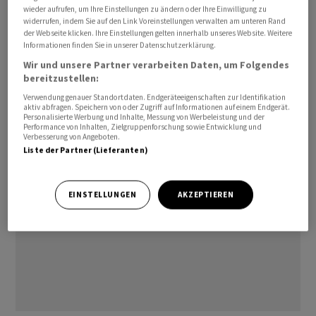
wieder aufrufen, um Ihre Einstellungen zu ändern oder Ihre Einwilligung zu
Ausbruch der Corona-Pandemie weitgehend
widerrufen, indem Sie auf den Link Voreinstellungen verwalten am unteren Rand
abgeschottet. Viele Visaarten wurden ausgesetzt.
der Webseite klicken. Ihre Einstellungen gelten innerhalb unseres Website. Weitere
Informationen finden Sie in unserer Datenschutzerklärung.
Einreisen waren - wenn überhaupt - nur in Verbindung
Wir und unsere Partner verarbeiten Daten, um Folgendes
mit einer meist mehrwöchigen Hotelquarantäne
bereitzustellen:
möglich. Anfang Januar öffnete sich das Land
Verwendung genauer Standortdaten. Endgeräteeigenschaften zur Identifikation
wieder./jpt/DP/stk
aktiv abfragen. Speichern von oder Zugriff auf Informationen auf einem Endgerät.
Personalisierte Werbung und Inhalte, Messung von Werbeleistung und der
Performance von Inhalten, Zielgruppenforschung sowie Entwicklung und
Verbesserung von Angeboten.
Liste der Partner (Lieferanten)
EINSTELLUNGEN
AKZEPTIEREN