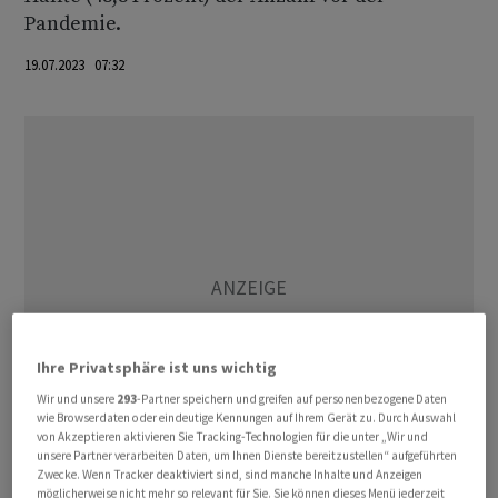
Pandemie.
19.07.2023 07:32
Ihre Privatsphäre ist uns wichtig
Wir und unsere
293
-Partner speichern und greifen auf personenbezogene Daten
wie Browserdaten oder eindeutige Kennungen auf Ihrem Gerät zu. Durch Auswahl
von Akzeptieren aktivieren Sie Tracking-Technologien für die unter „Wir und
unsere Partner verarbeiten Daten, um Ihnen Dienste bereitzustellen“ aufgeführten
Zwecke. Wenn Tracker deaktiviert sind, sind manche Inhalte und Anzeigen
Die chinesische Regierung hatte das Land seit dem
möglicherweise nicht mehr so relevant für Sie. Sie können dieses Menü jederzeit