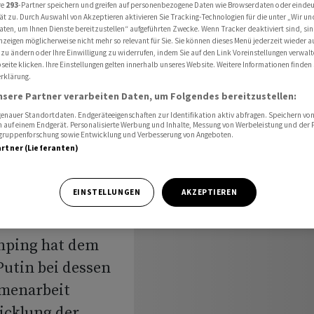
sammenarbeit zu
re
293
-Partner speichern und greifen auf personenbezogene Daten wie Browserdaten oder einde
ät zu. Durch Auswahl von Akzeptieren aktivieren Sie Tracking-Technologien für die unter „Wir un
aten, um Ihnen Dienste bereitzustellen“ aufgeführten Zwecke. Wenn Tracker deaktiviert sind, s
nzeigen möglicherweise nicht mehr so relevant für Sie. Sie können dieses Menü jederzeit wieder a
 zu ändern oder Ihre Einwilligung zu widerrufen, indem Sie auf den Link Voreinstellungen verwal
land bei
eite klicken. Ihre Einstellungen gelten innerhalb unseres Website. Weitere Informationen finden 
rklärung.
nsere Partner verarbeiten Daten, um Folgendes bereitzustellen:
nauer Standortdaten. Endgeräteeigenschaften zur Identifikation aktiv abfragen. Speichern von 
 auf einem Endgerät. Personalisierte Werbung und Inhalte, Messung von Werbeleistung und der
u
elgruppenforschung sowie Entwicklung und Verbesserung von Angeboten.
artner (Lieferanten)
EINSTELLUNGEN
AKZEPTIEREN
inping hat dem
utin bei dessen
mmenarbeit
icklung der