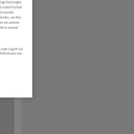
utige Kennungen
d unsere Partner
ind manche
ufrufen, um Ihre
ten am unteren
Sie in unserer
oder Zugriff auf
 Performance von