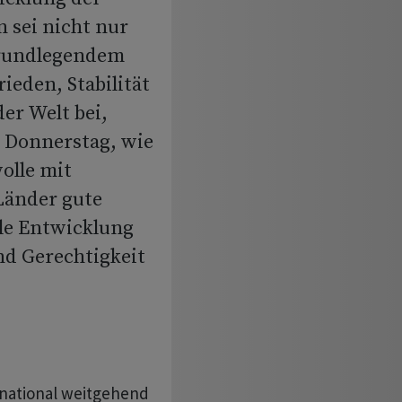
 sei nicht nur
grundlegendem
ieden, Stabilität
er Welt bei,
m Donnerstag, wie
olle mit
 Länder gute
ale Entwicklung
nd Gerechtigkeit
rnational weitgehend