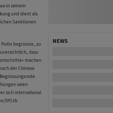
twa in seinem
kung und dient als
lichen Sanktionen
NEWS
r Putin begrüsste, zu
uversichtlich, dass
Fortschritte» machen
rach der Chinese
 Begrüssungsrede
iehungen seien
r sich international
on/DP/zb