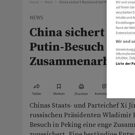
Home
News
China sichert Russland bei Putin-Besuch Zu
Wir und unse
auf Ihrem Ger
verarbeiten D
NEWS
Inhalte und A
Einstellungen
China sichert Russ
Rand der Webs
Datenschutze
Wir und u
Putin-Besuch
Verwendung ge
Informationen
Zusammenarbeit z
Inhalten, Zi
Liste der P
Teilen
Merken
Drucken
Kommentare
Chinas Staats- und Parteichef Xi J
russischen Präsidenten Wladimir P
Besuch in Peking eine enge Zusa
zugesichert. Eine beständige Entw