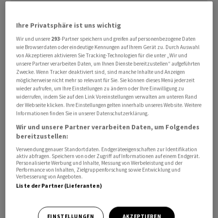
Ihre Privatsphäre ist uns wichtig
Wir und unsere
293
-Partner speichern und greifen auf personenbezogene Daten
wie Browserdaten oder eindeutige Kennungen auf Ihrem Gerät zu. Durch Auswahl
von Akzeptieren aktivieren Sie Tracking-Technologien für die unter „Wir und
China stösst weltweit mit Abstand am meisten
unsere Partner verarbeiten Daten, um Ihnen Dienste bereitzustellen“ aufgeführten
klimaschädliche Treibhausgase aus, gefolgt von den
Zwecke. Wenn Tracker deaktiviert sind, sind manche Inhalte und Anzeigen
möglicherweise nicht mehr so relevant für Sie. Sie können dieses Menü jederzeit
USA. Beim Pro-Kopf-Ausstoss allerdings liegen die
wieder aufrufen, um Ihre Einstellungen zu ändern oder Ihre Einwilligung zu
Amerikaner deutlich vor den Chinesen. China plant,
widerrufen, indem Sie auf den Link Voreinstellungen verwalten am unteren Rand
seine Emissionen erst ab 2030 schrittweise zu drosseln -
der Webseite klicken. Ihre Einstellungen gelten innerhalb unseres Website. Weitere
Informationen finden Sie in unserer Datenschutzerklärung.
was Experten als unvereinbar ansehen mit dem Ziel, die
Wir und unsere Partner verarbeiten Daten, um Folgendes
Erderwärmung auf 1,5 Grad im Vergleich zur
bereitzustellen:
vorindustriellen Zeit zu begrenzen.
Verwendung genauer Standortdaten. Endgeräteeigenschaften zur Identifikation
aktiv abfragen. Speichern von oder Zugriff auf Informationen auf einem Endgerät.
Personalisierte Werbung und Inhalte, Messung von Werbeleistung und der
Schon jetzt hat sich die Erde um etwa 1,1 Grad erwärmt,
Performance von Inhalten, Zielgruppenforschung sowie Entwicklung und
Verbesserung von Angeboten.
in Deutschland sogar um 1,6 Grad. Die wärmsten acht
Liste der Partner (Lieferanten)
Jahre, die aufgezeichnet wurden, lagen zwischen 2015
und 2022.
EINSTELLUNGEN
AKZEPTIEREN