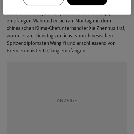
Kerry, der sich seit Sonntag zu einem viertägigen
Besuch in Peking aufhält, wurde dort hochrangig
empfangen. Während er sich am Montag mit dem
chinesischen Klima-Chefunterhändler Xie Zhenhua traf,
wurde er am Dienstag zunächst vom chinesischen
Spitzendiplomaten Wang Yi und anschliessend von
Premierminister Li Qiang empfangen.