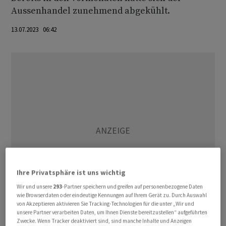
Aussenhandel zunehmend abgekühlt.
13.07.2023 06:42
Ihre Privatsphäre ist uns wichtig
Wir und unsere
293
-Partner speichern und greifen auf personenbezogene Daten
wie Browserdaten oder eindeutige Kennungen auf Ihrem Gerät zu. Durch Auswahl
von Akzeptieren aktivieren Sie Tracking-Technologien für die unter „Wir und
unsere Partner verarbeiten Daten, um Ihnen Dienste bereitzustellen“ aufgeführten
Zwecke. Wenn Tracker deaktiviert sind, sind manche Inhalte und Anzeigen
Als Grund für den starken Rückgang der chinesischen