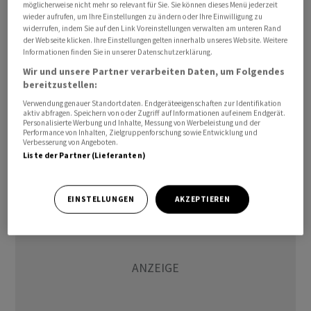
möglicherweise nicht mehr so relevant für Sie. Sie können dieses Menü jederzeit
Exporte gilt vor allem die schwache Dynamik auf den
wieder aufrufen, um Ihre Einstellungen zu ändern oder Ihre Einwilligung zu
Weltmärkten. Hohe Inflation, gestiegene Zinsen und
widerrufen, indem Sie auf den Link Voreinstellungen verwalten am unteren Rand
der Webseite klicken. Ihre Einstellungen gelten innerhalb unseres Website. Weitere
hohe Energiepreise infolge des Krieges in der Ukraine
Informationen finden Sie in unserer Datenschutzerklärung.
belasten zudem die Nachfrage nach Produkten "Made
Wir und unsere Partner verarbeiten Daten, um Folgendes
in China". Die Importschwäche ist auf den schwachen
bereitzustellen:
Binnenmarkt der Volksrepublik zurückzuführen. Dort
Verwendung genauer Standortdaten. Endgeräteeigenschaften zur Identifikation
aktiv abfragen. Speichern von oder Zugriff auf Informationen auf einem Endgerät.
bleibt der wirtschaftliche Aufschwung nach dem Ende
Personalisierte Werbung und Inhalte, Messung von Werbeleistung und der
der Corona-Pandemie hinter den Erwartungen
Performance von Inhalten, Zielgruppenforschung sowie Entwicklung und
Verbesserung von Angeboten.
zurück./jpt/DP/stk
Liste der Partner (Lieferanten)
EINSTELLUNGEN
AKZEPTIEREN