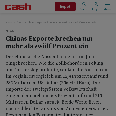
Depot
Suche
Login
Menu
Home
News
Chinas Exporte brechen um mehr als zwölf Prozent ein
NEWS
Chinas Exporte brechen um
mehr als zwölf Prozent ein
Der chinesische Aussenhandel ist im Juni
eingebrochen. Wie die Zollbehörde in Peking
am Donnerstag mitteilte, sanken die Ausfuhren
im Vorjahresvergleich um 12,4 Prozent auf rund
285 Milliarden US-Dollar (256 Mrd Euro). Die
Importe der zweitgrössten Volkswirtschaft
gingen demnach um 6,8 Prozent auf rund 215
Milliarden Dollar zurück. Beide Werte fielen
noch schlechter aus als von Analysten erwartet.
Bereits in den Vormonaten hatte sich der