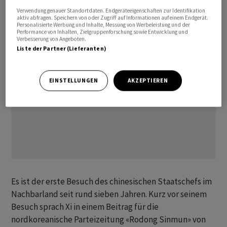
Triumphbogen der Hauptstadt.
Verwendung genauer Standortdaten. Endgeräteeigenschaften zur Identifikation
aktiv abfragen. Speichern von oder Zugriff auf Informationen auf einem Endgerät.
Personalisierte Werbung und Inhalte, Messung von Werbeleistung und der
Performance von Inhalten, Zielgruppenforschung sowie Entwicklung und
Verbesserung von Angeboten.
Liste der Partner (Lieferanten)
EINSTELLUNGEN
AKZEPTIEREN
Es ist der erste Besuch des chinesischen Staatschefs im
Nachbarland seit rund sieben Jahren. Kurz vor seinem
Besuch sprach Xi in einem Beitrag für die
nordkoreanische Parteizeitung «Rodong Sinmun» von