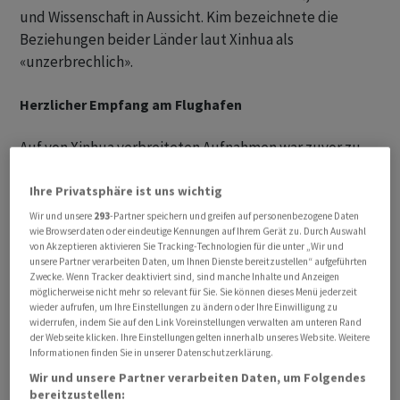
und Wissenschaft in Aussicht. Kim bezeichnete die
Beziehungen beider Länder laut Xinhua als
«unzerbrechlich».
Herzlicher Empfang am Flughafen
Auf von Xinhua verbreiteten Aufnahmen war zuvor zu
sehen, wie das Flugzeug des chinesischen Staatschefs
in Pjöngjang ankam. Kim und dessen Frau Ri Sol Ju
Ihre Privatsphäre ist uns wichtig
empfingen Xi und seine Frau Peng Liyuan, wie Xinhua
Wir und unsere
293
-Partner speichern und greifen auf personenbezogene Daten
wie Browserdaten oder eindeutige Kennungen auf Ihrem Gerät zu. Durch Auswahl
weiter berichtete. Nachdem der chinesische Präsident
von Akzeptieren aktivieren Sie Tracking-Technologien für die unter „Wir und
die Treppe vom Flugzeug hinuntergegangen sei, habe
unsere Partner verarbeiten Daten, um Ihnen Dienste bereitzustellen“ aufgeführten
Zwecke. Wenn Tracker deaktiviert sind, sind manche Inhalte und Anzeigen
Kim ihm herzlich die Hand geschüttelt, gefolgt von
möglicherweise nicht mehr so relevant für Sie. Sie können dieses Menü jederzeit
einer grossen Willkommenszeremonie auf dem Kim-Il-
wieder aufrufen, um Ihre Einstellungen zu ändern oder Ihre Einwilligung zu
widerrufen, indem Sie auf den Link Voreinstellungen verwalten am unteren Rand
sung-Platz, der Tausende Personen beiwohnten -
der Webseite klicken. Ihre Einstellungen gelten innerhalb unseres Website. Weitere
darunter auch Dutzende Kinder, die den Staatschefs
Informationen finden Sie in unserer Datenschutzerklärung.
zujubelten. Begleitet von einer Motorradeskorte fuhr
Wir und unsere Partner verarbeiten Daten, um Folgendes
der chinesische Autokonvoi zudem durch den
bereitzustellen: