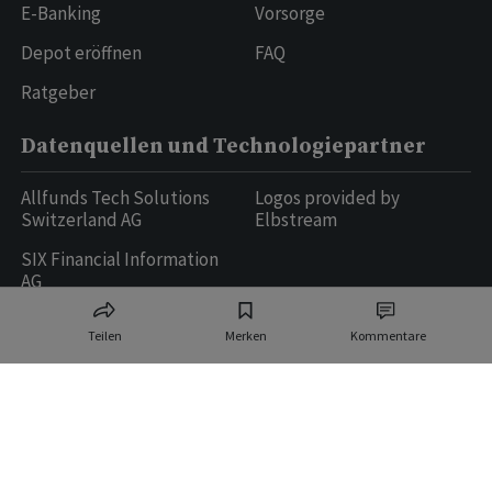
E-Banking
Vorsorge
Depot eröffnen
FAQ
Ratgeber
Datenquellen und Technologiepartner
Allfunds Tech Solutions
Logos provided by
Switzerland AG
Elbstream
SIX Financial Information
AG
Teilen
Merken
Kommentare
Ringier AG | Ringier Medien Schweiz
16
weitere Publikationen