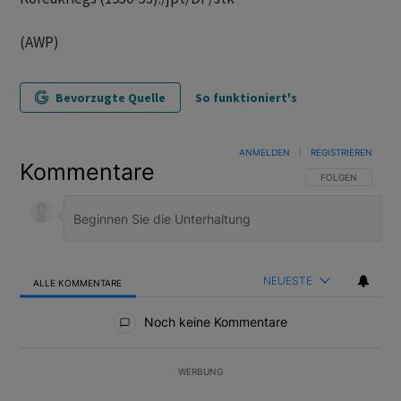
(AWP)
Bevorzugte Quelle
So funktioniert's
ANMELDEN
|
REGISTRIEREN
Kommentare
FOLGE DIESER U
FOLGEN
NEUESTE
ALLE KOMMENTARE
Alle Kommentare
Noch keine Kommentare
WERBUNG