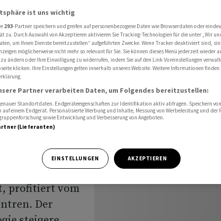
0 Prozent Kurssprung
atsphäre ist uns wichtig
re
293
-Partner speichern und greifen auf personenbezogene Daten wie Browserdaten oder einde
ät zu. Durch Auswahl von Akzeptieren aktivieren Sie Tracking-Technologien für die unter „Wir un
aten, um Ihnen Dienste bereitzustellen“ aufgeführten Zwecke. Wenn Tracker deaktiviert sind, s
itiert
nzeigen möglicherweise nicht mehr so relevant für Sie. Sie können dieses Menü jederzeit wieder a
 zu ändern oder Ihre Einwilligung zu widerrufen, indem Sie auf den Link Voreinstellungen verwal
50
eite klicken. Ihre Einstellungen gelten innerhalb unseres Website. Weitere Informationen finden 
rklärung.
nsere Partner verarbeiten Daten, um Folgendes bereitzustellen:
ng
nauer Standortdaten. Endgeräteeigenschaften zur Identifikation aktiv abfragen. Speichern von 
 auf einem Endgerät. Personalisierte Werbung und Inhalte, Messung von Werbeleistung und der
elgruppenforschung sowie Entwicklung und Verbesserung von Angeboten.
artner (Lieferanten)
EINSTELLUNGEN
AKZEPTIEREN
echnik in
, profitiert vom
entren. Der
gie steigere