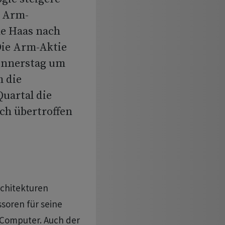
t Arm-
ne Haas nach
Die Arm-Aktie
onnerstag um
m die
uartal die
ch übertroffen
rchitekturen
soren für seine
-Computer. Auch der