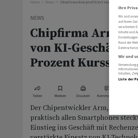
Home
News
Chipfirma Arm profitiert von KI-Geschäft - 5
Ihre Priv
NEWS
Wir und unse
auf Ihrem Ger
verarbeiten D
Chipfirma Arm prof
Inhalte und A
Einstellungen
von KI-Geschäft - 
Rand der Webs
Datenschutze
Wir und u
Prozent Kursspru
Verwendung ge
Informationen
Inhalten, Zi
Liste der P
Teilen
Merken
Drucken
Kommentare
Der Chipentwickler Arm, dessen T
praktisch allen Smartphones steckt
Einstieg ins Geschäft mit Rechenz
verstärkte Einsatz von KI-Technolo