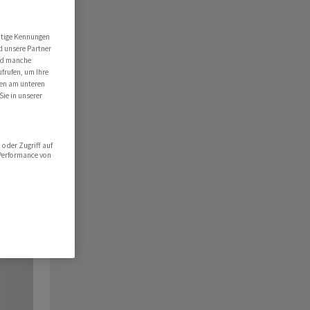
utige Kennungen
d unsere Partner
ind manche
ufrufen, um Ihre
ten am unteren
Sie in unserer
oder Zugriff auf
 Performance von