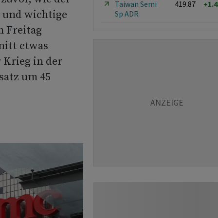
Taiwan Semi
419.87
+1.
r und wichtige
Sp ADR
m Freitag
nitt etwas
 Krieg in der
msatz um 45