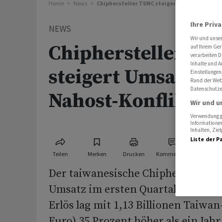
Home
News
Chiphersteller TSMC steigert Umsatz trotz 
Ihre Priv
NEWS
Wir und unse
Chiphersteller TS
auf Ihrem Ger
verarbeiten D
Inhalte und A
steigert Umsatz tr
Einstellungen
Rand der Webs
Datenschutze
Nahost-Konflikt de
Wir und u
Verwendung ge
Informationen
Inhalten, Zi
Liste der P
Teilen
Merken
Drucken
Kommentare
Der taiwanesische Chiphersteller 
Umsatz im ersten Quartal kräftig g
Erlös lag mit 1,13 Billionen Taiwan
Euro) 35 Prozent höher als ein Jahr