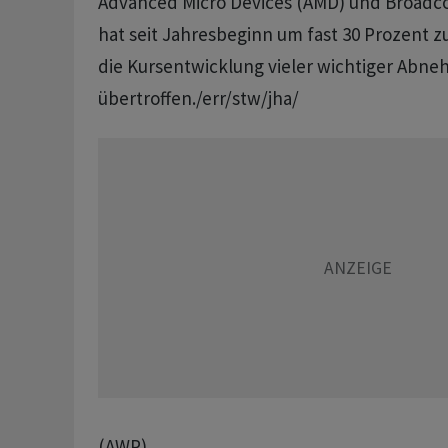
Advanced Micro Devices (AMD) und Broadco
hat seit Jahresbeginn um fast 30 Prozent 
die Kursentwicklung vieler wichtiger Abn
übertroffen./err/stw/jha/
(AWP)