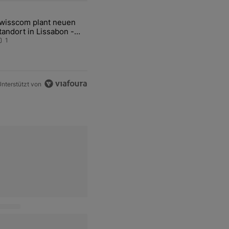
ten Artikel der letzten 7 days.
wisscom plant neuen
gen an deutschen Flughäfen" mit 1 kommentar.
ikel mit dem Titel "Swisscom plant neuen Standort in Lissabon - Gew
tandort in Lissabon -
ewerkschaftskritik
1
nterstützt von