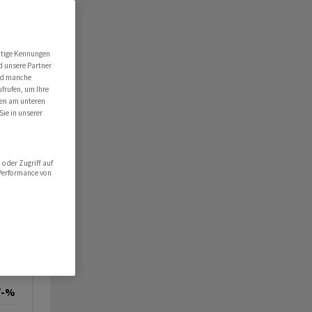
utige Kennungen
d unsere Partner
ind manche
ufrufen, um Ihre
ten am unteren
Sie in unserer
oder Zugriff auf
 Performance von
/-%