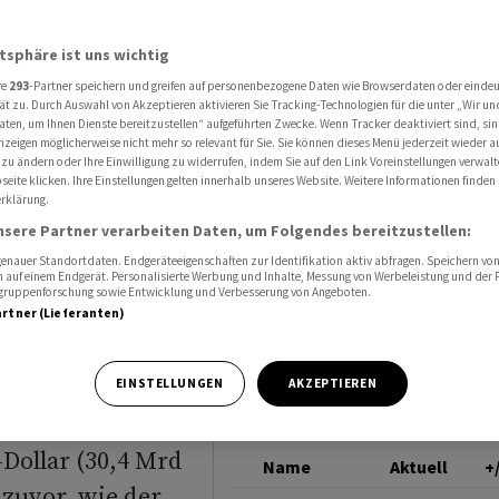
Nahost-Konflikt deutlich
TSMC
atsphäre ist uns wichtig
re
293
-Partner speichern und greifen auf personenbezogene Daten wie Browserdaten oder einde
MC
ät zu. Durch Auswahl von Akzeptieren aktivieren Sie Tracking-Technologien für die unter „Wir un
aten, um Ihnen Dienste bereitzustellen“ aufgeführten Zwecke. Wenn Tracker deaktiviert sind, s
nzeigen möglicherweise nicht mehr so relevant für Sie. Sie können dieses Menü jederzeit wieder a
otz
 zu ändern oder Ihre Einwilligung zu widerrufen, indem Sie auf den Link Voreinstellungen verwal
eite klicken. Ihre Einstellungen gelten innerhalb unseres Website. Weitere Informationen finden 
rklärung.
utlich
nsere Partner verarbeiten Daten, um Folgendes bereitzustellen:
nauer Standortdaten. Endgeräteeigenschaften zur Identifikation aktiv abfragen. Speichern von 
 auf einem Endgerät. Personalisierte Werbung und Inhalte, Messung von Werbeleistung und der
elgruppenforschung sowie Entwicklung und Verbesserung von Angeboten.
artner (Lieferanten)
TSMC hat seinen
EINSTELLUNGEN
AKZEPTIEREN
esteigert. Der
-Dollar (30,4 Mrd
Name
Aktuell
+
 zuvor, wie der