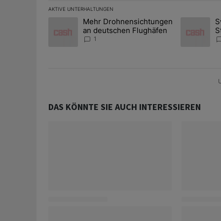
AKTIVE UNTERHALTUNGEN
Das Folgende ist eine Liste der am meisten kommentier
Mehr Drohnensichtungen
S
Ein Trendartikel mit dem Titel "Mehr Drohnensichtun
Ein Trendart
an deutschen Flughäfen
S
G
1
U
DAS KÖNNTE SIE AUCH INTERESSIEREN