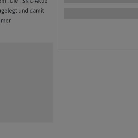
m . Die TSMC-Aktie
zugelegt und damit
ehmer