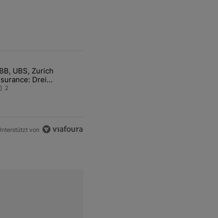
ten Artikel der letzten 7 days.
BB, UBS, Zurich
hfrage der Zentralbanken könnte Goldpreis weiter belasten" mit 5 ko
ikel mit dem Titel "ABB, UBS, Zurich Insurance: Drei Schweizer Akti
nsurance: Drei
chweizer Aktien auf der
2
angen Suche nach dem
llzeithoch
nterstützt von