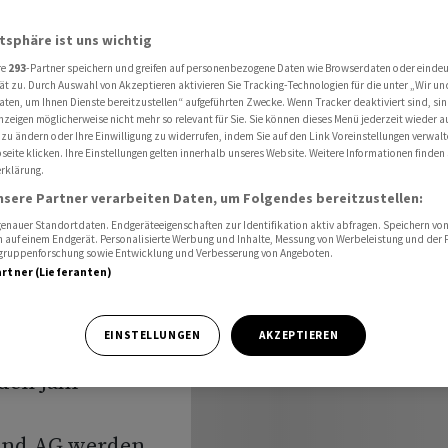
oland AG
atsphäre ist uns wichtig
re
293
-Partner speichern und greifen auf personenbezogene Daten wie Browserdaten oder einde
ät zu. Durch Auswahl von Akzeptieren aktivieren Sie Tracking-Technologien für die unter „Wir un
 wird
aten, um Ihnen Dienste bereitzustellen“ aufgeführten Zwecke. Wenn Tracker deaktiviert sind, s
nzeigen möglicherweise nicht mehr so relevant für Sie. Sie können dieses Menü jederzeit wieder a
 zu ändern oder Ihre Einwilligung zu widerrufen, indem Sie auf den Link Voreinstellungen verwal
utoland
eite klicken. Ihre Einstellungen gelten innerhalb unseres Website. Weitere Informationen finden 
rklärung.
nsere Partner verarbeiten Daten, um Folgendes bereitzustellen:
nauer Standortdaten. Endgeräteeigenschaften zur Identifikation aktiv abfragen. Speichern von 
 auf einem Endgerät. Personalisierte Werbung und Inhalte, Messung von Werbeleistung und der
elgruppenforschung sowie Entwicklung und Verbesserung von Angeboten.
artner (Lieferanten)
EINSTELLUNGEN
AKZEPTIEREN
ter und FDP-Chef
den Jahr
and AG werden.