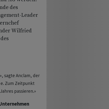
nde des
agement-Leader
zernchef
der Wilfried
 des
», sagte Anclam, der
de. Zum Zeitpunkt
 Jahres passieren.»
 Unternehmen