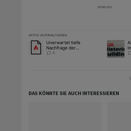
WERBUNG
AKTIVE UNTERHALTUNGEN
Das Folgende ist eine Liste der am meisten kommentier
Unerwartet tiefe
A
Ein Trendartikel mit dem Titel "Unerwartet tiefe Nac
Ein Trendart
Nachfrage der
I
Zentralbanken könnte
S
5
Goldpreis weiter belasten
l
A
U
DAS KÖNNTE SIE AUCH INTERESSIEREN