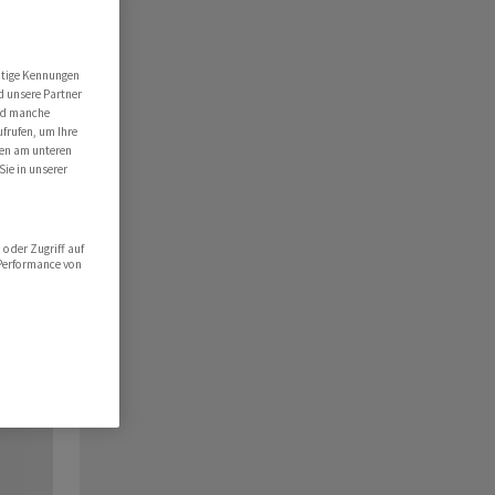
utige Kennungen
d unsere Partner
ind manche
ufrufen, um Ihre
ten am unteren
Sie in unserer
oder Zugriff auf
 Performance von