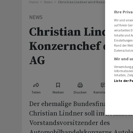
Home
News
Christian Lindner wird Konzernchef der Aut
Ihre Priv
NEWS
Wir und unse
auf Ihrem Ger
Christian Lindner
verarbeiten D
Inhalte und A
Einstellungen
Konzernchef der A
Rand der Webs
Datenschutze
AG
Wir und u
Verwendung ge
Informationen
Inhalten, Zi
Liste der P
Teilen
Merken
Drucken
Kommentare
Der ehemalige Bundesfinanzminis
Christian Lindner soll im kommen
Vorstandsvorsitzender des
Automobilhandelskonzerns Autol