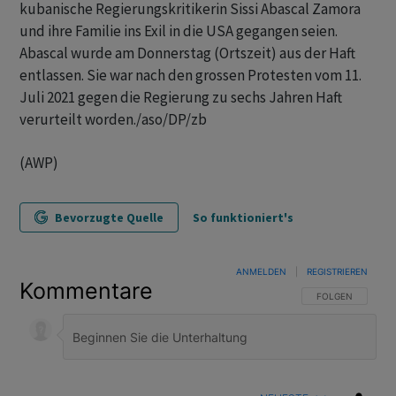
kubanische Regierungskritikerin Sissi Abascal Zamora
und ihre Familie ins Exil in die USA gegangen seien.
Abascal wurde am Donnerstag (Ortszeit) aus der Haft
entlassen. Sie war nach den grossen Protesten vom 11.
Juli 2021 gegen die Regierung zu sechs Jahren Haft
verurteilt worden./aso/DP/zb
(AWP)
Bevorzugte Quelle
So funktioniert's
ANMELDEN
|
REGISTRIEREN
Kommentare
FOLGE DIESER U
FOLGEN