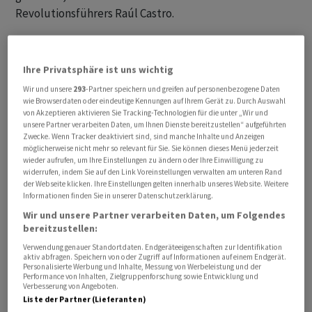
Revolutionsführers Raúl Castro.
Das Nachrichtenportal «Axios» und der Sender NBC
News zitierten einen CIA-Beamten mit der Aussage,
Ihre Privatsphäre ist uns wichtig
dass Ratcliffe nach Kuba gereist sei, um die Botschaft
Wir und unsere
293
-Partner speichern und greifen auf personenbezogene Daten
von US-Präsident Donald Trump zu überbringen, «dass
wie Browserdaten oder eindeutige Kennungen auf Ihrem Gerät zu. Durch Auswahl
von Akzeptieren aktivieren Sie Tracking-Technologien für die unter „Wir und
die Vereinigten Staaten bereit sind, sich ernsthaft mit
unsere Partner verarbeiten Daten, um Ihnen Dienste bereitzustellen“ aufgeführten
Wirtschafts- und Sicherheitsfragen zu befassen, jedoch
Zwecke. Wenn Tracker deaktiviert sind, sind manche Inhalte und Anzeigen
möglicherweise nicht mehr so relevant für Sie. Sie können dieses Menü jederzeit
nur, wenn Kuba grundlegende Veränderungen
wieder aufrufen, um Ihre Einstellungen zu ändern oder Ihre Einwilligung zu
vornimmt».
widerrufen, indem Sie auf den Link Voreinstellungen verwalten am unteren Rand
der Webseite klicken. Ihre Einstellungen gelten innerhalb unseres Website. Weitere
Informationen finden Sie in unserer Datenschutzerklärung.
Von der kubanischen Regierung hiess es, der Besuch
Wir und unsere Partner verarbeiten Daten, um Folgendes
habe vor dem Hintergrund «komplexer» bilateraler
bereitzustellen:
Beziehungen darauf gezielt, den politischen Dialog
Verwendung genauer Standortdaten. Endgeräteeigenschaften zur Identifikation
zwischen beiden Ländern zu fördern. Kubas Vertreter
aktiv abfragen. Speichern von oder Zugriff auf Informationen auf einem Endgerät.
Personalisierte Werbung und Inhalte, Messung von Werbeleistung und der
hätten bei dem Treffen mit Ratcliffe und der US-
Performance von Inhalten, Zielgruppenforschung sowie Entwicklung und
Verbesserung von Angeboten.
Delegation eindeutig nachweisen können, dass die Insel
Liste der Partner (Lieferanten)
«keine Bedrohung für die nationale Sicherheit der USA»