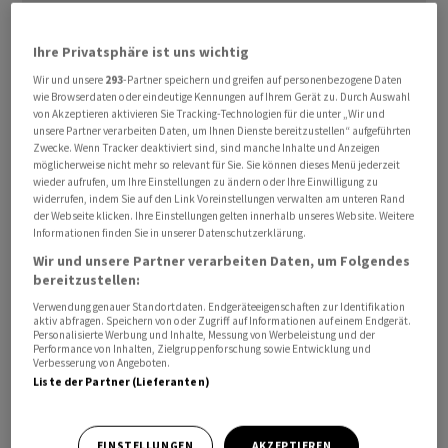
Coca-Cola peilt im laufenden Jahr ein organisches
Ihre Privatsphäre ist uns wichtig
Umsatzwachstum von sechs bis sieben Prozent an. 2023
Wir und unsere
293
-Partner speichern und greifen auf personenbezogene Daten
stieg der Umsatz auf dieser Basis um zwölf Prozent, wie
wie Browserdaten oder eindeutige Kennungen auf Ihrem Gerät zu. Durch Auswahl
von Akzeptieren aktivieren Sie Tracking-Technologien für die unter „Wir und
der US-Getränkeriese am Dienstag in Atlanta im US-
unsere Partner verarbeiten Daten, um Ihnen Dienste bereitzustellen“ aufgeführten
Bundesstaat Georgia mitteilte. Coca-Cola hatte seine
Zwecke. Wenn Tracker deaktiviert sind, sind manche Inhalte und Anzeigen
möglicherweise nicht mehr so relevant für Sie. Sie können dieses Menü jederzeit
Prognose im vergangenen Jahr zweimal erhöht und
wieder aufrufen, um Ihre Einstellungen zu ändern oder Ihre Einwilligung zu
zuletzt ein Plus von zehn bis elf Prozent anvisiert.
widerrufen, indem Sie auf den Link Voreinstellungen verwalten am unteren Rand
der Webseite klicken. Ihre Einstellungen gelten innerhalb unseres Website. Weitere
Informationen finden Sie in unserer Datenschutzerklärung.
Währungseffekte dürften das Wachstum 2024 bremsen,
Wir und unsere Partner verarbeiten Daten, um Folgendes
was auch für den bereinigten Gewinn je Aktie gilt. Coca-
bereitzustellen:
Cola rechnet hier mit einem Ergebnisplus zwischen vier
Verwendung genauer Standortdaten. Endgeräteeigenschaften zur Identifikation
und fünf Prozent auf vergleichbarer Basis. Im
aktiv abfragen. Speichern von oder Zugriff auf Informationen auf einem Endgerät.
Personalisierte Werbung und Inhalte, Messung von Werbeleistung und der
abgelaufenen Jahr stieg der bereinigte Gewinn je Aktie
Performance von Inhalten, Zielgruppenforschung sowie Entwicklung und
Verbesserung von Angeboten.
um acht Prozent auf 2,69 US-Dollar (2,49 Euro) und lag
Liste der Partner (Lieferanten)
damit am oberen Ende der Prognosespanne des
Unternehmens. Darüber hinaus erwartet der
Getränkekonzern im laufenden Jahr einen freien
EINSTELLUNGEN
AKZEPTIEREN