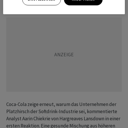
Barmittelzufluss von rund 9,2 Milliarden Dollar.
Coca-Cola zeige erneut, warum das Unternehmen der
Platzhirsch der Softdrink-Industrie sei, kommentierte
Analyst Aarin Chiekrie von Hargreaves Lansdown in einer
ersten Reaktion. Eine gesunde Mischung aus höheren