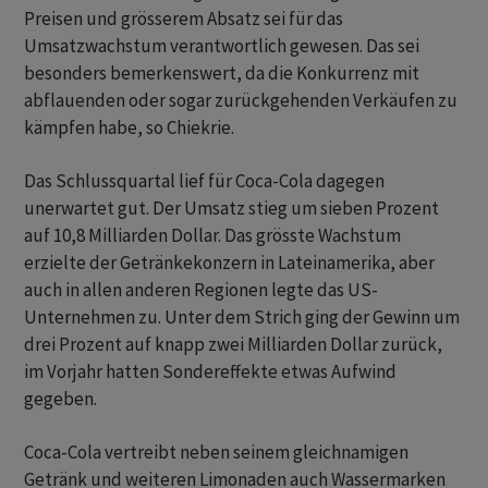
Preisen und grösserem Absatz sei für das
Umsatzwachstum verantwortlich gewesen. Das sei
besonders bemerkenswert, da die Konkurrenz mit
abflauenden oder sogar zurückgehenden Verkäufen zu
kämpfen habe, so Chiekrie.
Das Schlussquartal lief für Coca-Cola dagegen
unerwartet gut. Der Umsatz stieg um sieben Prozent
auf 10,8 Milliarden Dollar. Das grösste Wachstum
erzielte der Getränkekonzern in Lateinamerika, aber
auch in allen anderen Regionen legte das US-
Unternehmen zu. Unter dem Strich ging der Gewinn um
drei Prozent auf knapp zwei Milliarden Dollar zurück,
im Vorjahr hatten Sondereffekte etwas Aufwind
gegeben.
Coca-Cola vertreibt neben seinem gleichnamigen
Getränk und weiteren Limonaden auch Wassermarken