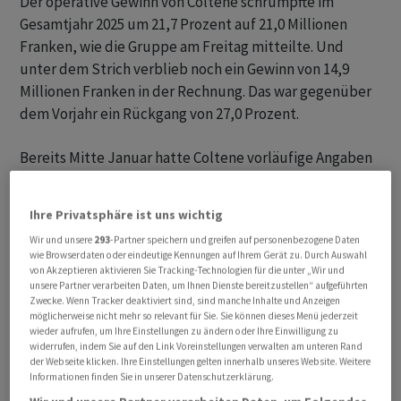
Der operative Gewinn von Coltene schrumpfte im
Gesamtjahr 2025 um 21,7 Prozent auf 21,0 Millionen
Franken, wie die Gruppe am Freitag mitteilte. Und
unter dem Strich verblieb noch ein Gewinn von 14,9
Millionen Franken in der Rechnung. Das war gegenüber
dem Vorjahr ein Rückgang von 27,0 Prozent.
Bereits Mitte Januar hatte Coltene vorläufige Angaben
zur Umsatzentwicklung und zu der erwarteten EBIT-
Marge veröffentlicht. Durch den starken Franken
Ihre Privatsphäre ist uns wichtig
belastet fiel der Umsatz - wie damals angegeben - um
Wir und unsere
293
-Partner speichern und greifen auf personenbezogene Daten
4,0 Prozent auf 240,2 Millionen Franken. Die EBIT-Marge
wie Browserdaten oder eindeutige Kennungen auf Ihrem Gerät zu. Durch Auswahl
sank wie erwartet um 1,9 Prozentpunkte auf 8,8
von Akzeptieren aktivieren Sie Tracking-Technologien für die unter „Wir und
unsere Partner verarbeiten Daten, um Ihnen Dienste bereitzustellen“ aufgeführten
Prozent.
Zwecke. Wenn Tracker deaktiviert sind, sind manche Inhalte und Anzeigen
möglicherweise nicht mehr so relevant für Sie. Sie können dieses Menü jederzeit
wieder aufrufen, um Ihre Einstellungen zu ändern oder Ihre Einwilligung zu
Der Generalversammlung vom 21. April schlägt der
widerrufen, indem Sie auf den Link Voreinstellungen verwalten am unteren Rand
Verwaltungsrat nun die Zahlung einer tieferen
der Webseite klicken. Ihre Einstellungen gelten innerhalb unseres Website. Weitere
Informationen finden Sie in unserer Datenschutzerklärung.
Dividende von 2,00 Franken je Aktie aus den