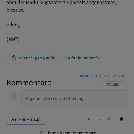
aber der Markt langsamer als damals angenommen,
hiess es.
mk/cg
(AWP)
Bevorzugte Quelle
So funktioniert's
ANMELDEN
|
REGISTRIEREN
Kommentare
FOLGE DIESER U
FOLGEN
NEUESTE
ALLE KOMMENTARE
Alle Kommentare
Noch keine Kommentare