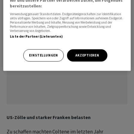
Kapitaleinlagereserven vor. Im vergangenen Jahr hatte
Wir und unsere Partner verarbeiten Daten, um Folgendes
bereitzustellen:
Coltene noch 2,50 Franken je Titel an die Aktionärinnen
Verwendung genauer Standortdaten. Endgeräteeigenschaften zur Identifikation
und Aktionäre ausgeschüttet.
aktiv abfragen. Speichern von oder Zugriff auf Informationen auf einem Endgerät.
Personalisierte Werbung und Inhalte, Messung von Werbeleistung und der
Performance von Inhalten, Zielgruppenforschung sowie Entwicklung und
Verbesserung von Angeboten.
Liste der Partner (Lieferanten)
EINSTELLUNGEN
AKZEPTIEREN
US-Zölle und starker Franken belasten
Zu schaffen machten Coltene im letzten Jahr