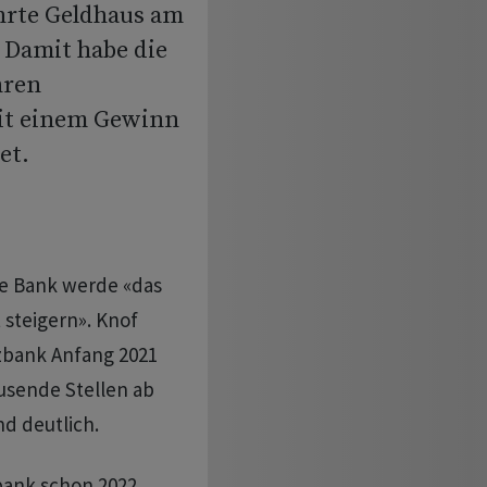
hrte Geldhaus am
 Damit habe die
hren
mit einem Gewinn
et.
e Bank werde «das
steigern». Knof
zbank Anfang 2021
usende Stellen ab
nd deutlich.
bank schon 2022