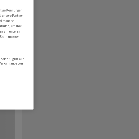
utige Kennungen
d unsere Partner
ind manche
ufrufen, um Ihre
ten am unteren
Sie in unserer
oder Zugriff auf
 Performance von