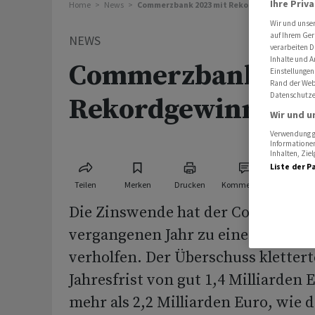
Ihre Priv
Home
News
Commerzbank 2023 mit Rekordgewinn
Wir und unse
auf Ihrem Ger
NEWS
verarbeiten D
Inhalte und A
Commerzbank 202
Einstellungen
Rand der Webs
Datenschutze
Rekordgewinn
Wir und u
Verwendung ge
Informationen
Inhalten, Zi
Liste der P
Teilen
Merken
Drucken
Kommentare
Die Zinswende hat der Commerzb
vergangenen Jahr zu einem Rekor
verholfen. Der Überschuss kletter
Jahresfrist von gut 1,4 Milliarden 
mehr als 2,2 Milliarden Euro, wie 