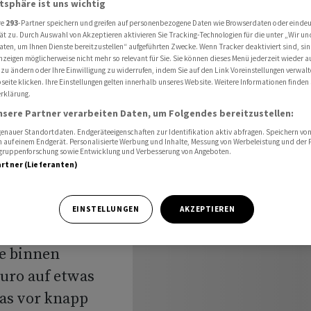
atsphäre ist uns wichtig
re
293
-Partner speichern und greifen auf personenbezogene Daten wie Browserdaten oder einde
ät zu. Durch Auswahl von Akzeptieren aktivieren Sie Tracking-Technologien für die unter „Wir un
aten, um Ihnen Dienste bereitzustellen“ aufgeführten Zwecke. Wenn Tracker deaktiviert sind, s
nzeigen möglicherweise nicht mehr so relevant für Sie. Sie können dieses Menü jederzeit wieder a
3 mit
 zu ändern oder Ihre Einwilligung zu widerrufen, indem Sie auf den Link Voreinstellungen verwal
eite klicken. Ihre Einstellungen gelten innerhalb unseres Website. Weitere Informationen finden 
rklärung.
nsere Partner verarbeiten Daten, um Folgendes bereitzustellen:
nauer Standortdaten. Endgeräteeigenschaften zur Identifikation aktiv abfragen. Speichern von 
 auf einem Endgerät. Personalisierte Werbung und Inhalte, Messung von Werbeleistung und der
elgruppenforschung sowie Entwicklung und Verbesserung von Angeboten.
artner (Lieferanten)
ank im
EINSTELLUNGEN
AKZEPTIEREN
dgewinn
te binnen
Euro auf etwas
das vor knapp