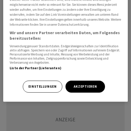
möglicherweise nicht mehr so relevant für Sie. Sie können dieses Menü jederzeit
wieder aufrufen, um Ihre Einstellungen zu ändern oder Ihre Einwilligung zu
Die Unicredit, die bereits knapp 30 Prozent an der
widerrufen, indem Sie auf den Link Voreinstellungen verwalten am unteren Rand
Commerzbank kontrolliert, hatte Anfang Mai ein
der Webseite klicken. Ihre Einstellungen gelten innerhalb unseres Website. Weitere
Informationen finden Sie in unserer Datenschutzerklärung.
Angebot für sämtliche Commerzbank-Anteile vorgelegt.
Wir und unsere Partner verarbeiten Daten, um Folgendes
Unicredit-Chef Andrea Orcel bietet für jede
bereitzustellen:
Commerzbank-Aktie 0,485 neue Unicredit-Aktien. So
Verwendung genauer Standortdaten. Endgeräteeigenschaften zur Identifikation
will die Mailänder Grossbank bis zum 16. Juni weitere
aktiv abfragen. Speichern von oder Zugriff auf Informationen auf einem Endgerät.
Personalisierte Werbung und Inhalte, Messung von Werbeleistung und der
Aktien einsammeln, ohne ein Pflichtangebot vorlegen
Performance von Inhalten, Zielgruppenforschung sowie Entwicklung und
zu müssen, was deutlich teurer wäre. Die Offerte kann
Verbesserung von Angeboten.
Liste der Partner (Lieferanten)
bis zum 3. Juli verlängert werden.
EINSTELLUNGEN
AKZEPTIEREN