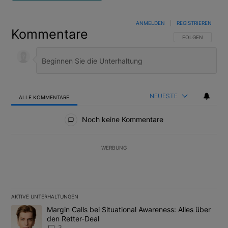
ANMELDEN
|
REGISTRIEREN
Kommentare
FOLGE DIESER U
FOLGEN
NEUESTE
ALLE KOMMENTARE
Alle Kommentare
Noch keine Kommentare
WERBUNG
AKTIVE UNTERHALTUNGEN
Das Folgende ist eine Liste der am meisten kommentierten Artikel
Ein Trendartikel mit dem Titel "Margin Calls bei Situational Awar
Margin Calls bei Situational Awareness: Alles über
den Retter-Deal
3