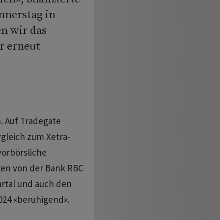
nerstag in
en wir das
r erneut
. Auf Tradegate
rgleich zum Xetra-
vorbörsliche
gen von der Bank RBC
artal und auch den
2024 «beruhigend».