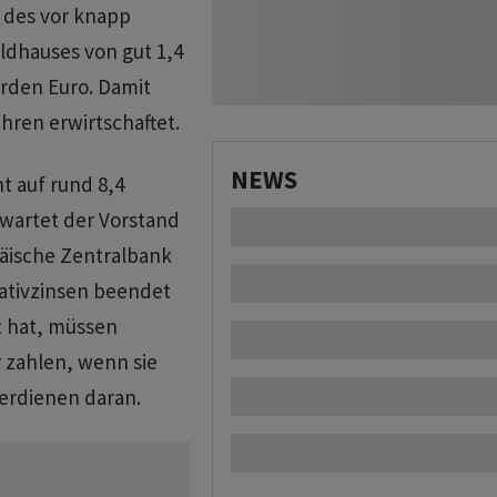
s des vor knapp
ldhauses von gut 1,4
iarden Euro. Damit
ahren erwirtschaftet.
NEWS
t auf rund 8,4
rwartet der Vorstand
päische Zentralbank
gativzinsen beendet
t hat, müssen
 zahlen, wenn sie
erdienen daran.