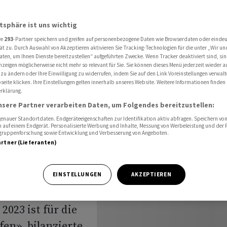
 Gewinnplus
atsphäre ist uns wichtig
re
293
-Partner speichern und greifen auf personenbezogene Daten wie Browserdaten oder einde
 nach
ät zu. Durch Auswahl von Akzeptieren aktivieren Sie Tracking-Technologien für die unter „Wir un
aten, um Ihnen Dienste bereitzustellen“ aufgeführten Zwecke. Wenn Tracker deaktiviert sind, s
nzeigen möglicherweise nicht mehr so relevant für Sie. Sie können dieses Menü jederzeit wieder a
es
 zu ändern oder Ihre Einwilligung zu widerrufen, indem Sie auf den Link Voreinstellungen verwal
eite klicken. Ihre Einstellungen gelten innerhalb unseres Website. Weitere Informationen finden 
rklärung.
nsere Partner verarbeiten Daten, um Folgendes bereitzustellen:
nauer Standortdaten. Endgeräteeigenschaften zur Identifikation aktiv abfragen. Speichern von 
 auf einem Endgerät. Personalisierte Werbung und Inhalte, Messung von Werbeleistung und der
elgruppenforschung sowie Entwicklung und Verbesserung von Angeboten.
artner (Lieferanten)
 die
EINSTELLUNGEN
AKZEPTIEREN
hr ein weiteres
2023 ist für die
n», bilanzierte