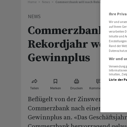
Home
News
Commerzbank will nach Rekordjahr weiteres
Ihre Priv
NEWS
Wir und unse
Commerzbank will
auf Ihrem Ger
verarbeiten D
Inhalte und A
Rekordjahr weiter
Einstellungen
Rand der Webs
Datenschutze
Gewinnplus
Wir und u
Verwendung ge
Informationen
Inhalten, Zi
Liste der P
Teilen
Merken
Drucken
Kommentare
Beflügelt von der Zinswende strebt
Commerzbank nach einem Rekordja
Gewinnplus an. «Das Geschäftsjahr 
Commerzbank hervorragend gelaufe