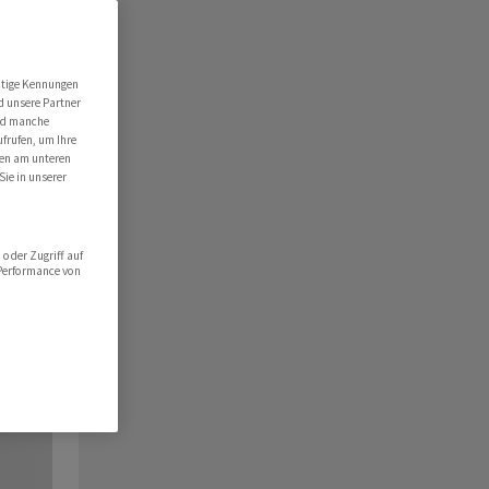
utige Kennungen
d unsere Partner
ind manche
ufrufen, um Ihre
ten am unteren
Sie in unserer
oder Zugriff auf
 Performance von