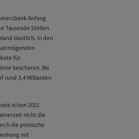
ommerzbank Anfang
te Tausende Stellen
hland deutlich. In den
t vermögenden
bote für
nne bescheren. Bis
f rund 3,4 Milliarden
bank schon 2022
inerzeit nicht die
urch die polnische
enhang mit