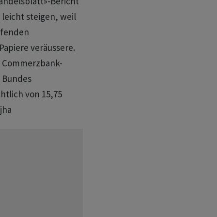
ndelsblatt»-Bericht
leicht steigen, weil
ufenden
apiere veräussere.
r Commerzbank-
s Bundes
htlich von 15,75
jha