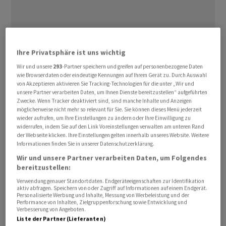
Ihre Privatsphäre ist uns wichtig
Wir und unsere
293
-Partner speichern und greifen auf personenbezogene Daten
wie Browserdaten oder eindeutige Kennungen auf Ihrem Gerät zu. Durch Auswahl
von Akzeptieren aktivieren Sie Tracking-Technologien für die unter „Wir und
unsere Partner verarbeiten Daten, um Ihnen Dienste bereitzustellen“ aufgeführten
Zwecke. Wenn Tracker deaktiviert sind, sind manche Inhalte und Anzeigen
möglicherweise nicht mehr so relevant für Sie. Sie können dieses Menü jederzeit
wieder aufrufen, um Ihre Einstellungen zu ändern oder Ihre Einwilligung zu
widerrufen, indem Sie auf den Link Voreinstellungen verwalten am unteren Rand
der Webseite klicken. Ihre Einstellungen gelten innerhalb unseres Website. Weitere
Das ist nach einem tiefen Zerwürfnis der beiden Airlines
Informationen finden Sie in unserer Datenschutzerklärung.
nicht mehr notwendig. Lufthansa hatte in der Corona-
Wir und unsere Partner verarbeiten Daten, um Folgendes
bereitzustellen:
Krise mit Discover einen eigenen Ferienflieger
Verwendung genauer Standortdaten. Endgeräteeigenschaften zur Identifikation
gegründet und sich geweigert, wie zuvor Condor-
aktiv abfragen. Speichern von oder Zugriff auf Informationen auf einem Endgerät.
Passagiere zu Vorzugskonditionen ans Drehkreuz
Personalisierte Werbung und Inhalte, Messung von Werbeleistung und der
Performance von Inhalten, Zielgruppenforschung sowie Entwicklung und
Frankfurt zu fliegen. Ein entsprechendes Abkommen
Verbesserung von Angeboten.
Liste der Partner (Lieferanten)
wurde bereits 2020 gekündigt, letztlich aber nach