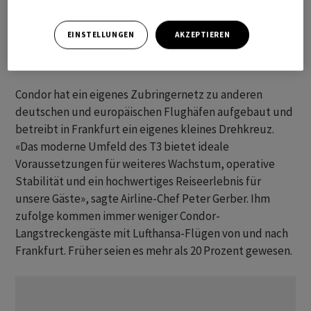
etlichen juristischen Auseinandersetzungen bis Ende
2024 noch befolgt.
EINSTELLUNGEN
AKZEPTIEREN
Eigenes Drehkreuz gegründet
Condor hat ein eigenes Zubringernetz zu anderen
deutschen und europäischen Flughäfen aufgebaut und
betreibt in Frankfurt ein eigenes kleines Drehkreuz.
«Das moderne Umfeld des T3 bietet ideale
Voraussetzungen für weiteres Wachstum, operative
Stabilität und ein hochwertiges Reiseerlebnis für
unsere Gäste», sagte Airline-Chef Peter Gerber. Ihm
zufolge kommen immer weniger Condor-
Langstreckengäste mit Lufthansa-Flügen von und nach
Frankfurt. Früher seien es mehr als 20 Prozent gewesen.