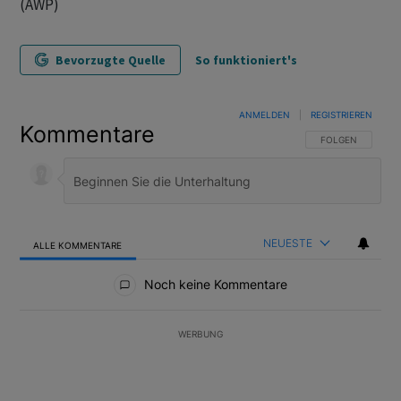
(AWP)
Bevorzugte Quelle
So funktioniert's
ANMELDEN
|
REGISTRIEREN
Kommentare
FOLGE DIESER U
FOLGEN
NEUESTE
ALLE KOMMENTARE
Alle Kommentare
Noch keine Kommentare
WERBUNG