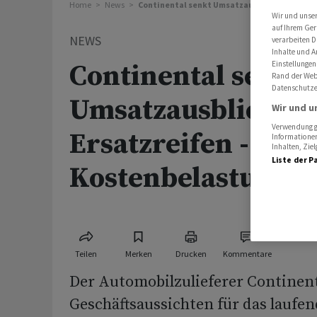
Home
News
Continental senkt Umsatzausblick wegen Er
Wir und unse
auf Ihrem Ger
NEWS
verarbeiten D
Inhalte und A
Continental senkt
Einstellungen
Rand der Webs
Datenschutze
Umsatzausblick w
Wir und u
Verwendung ge
Ersatzreifen - Wen
Informationen
Inhalten, Zi
Liste der P
Kostenbelastung
Teilen
Merken
Drucken
Kommentare
Der Automobilzulieferer Continent
Geschäftsaussichten für das laufe