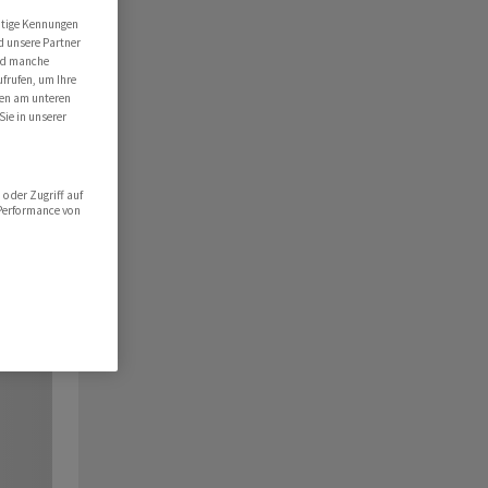
utige Kennungen
d unsere Partner
ind manche
ufrufen, um Ihre
ten am unteren
Sie in unserer
oder Zugriff auf
 Performance von