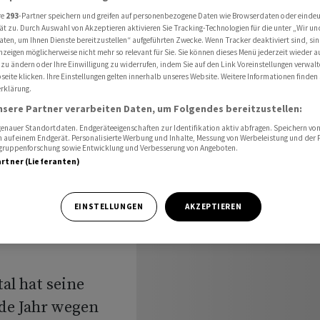
satzreifen - Weniger Kostenbelastung
re
293
-Partner speichern und greifen auf personenbezogene Daten wie Browserdaten oder einde
ät zu. Durch Auswahl von Akzeptieren aktivieren Sie Tracking-Technologien für die unter „Wir un
aten, um Ihnen Dienste bereitzustellen“ aufgeführten Zwecke. Wenn Tracker deaktiviert sind, s
nzeigen möglicherweise nicht mehr so relevant für Sie. Sie können dieses Menü jederzeit wieder a
 zu ändern oder Ihre Einwilligung zu widerrufen, indem Sie auf den Link Voreinstellungen verwal
eite klicken. Ihre Einstellungen gelten innerhalb unseres Website. Weitere Informationen finden 
rklärung.
egen
nsere Partner verarbeiten Daten, um Folgendes bereitzustellen:
nauer Standortdaten. Endgeräteeigenschaften zur Identifikation aktiv abfragen. Speichern von 
iger
 auf einem Endgerät. Personalisierte Werbung und Inhalte, Messung von Werbeleistung und der
elgruppenforschung sowie Entwicklung und Verbesserung von Angeboten.
artner (Lieferanten)
EINSTELLUNGEN
AKZEPTIEREN
al hat seine
nde Jahr wegen