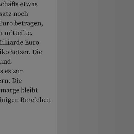
chäfts etwas
satz noch
 Euro betragen,
 mitteilte.
Milliarde Euro
ko Setzer. Die
 und
s es zur
rn. Die
marge bleibt
einigen Bereichen