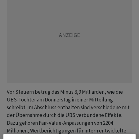
Vor Steuern betrug das Minus 8,9 Milliarden, wie die
UBS-Tochter am Donnerstag in einer Mitteilung
schreibt. Im Abschluss enthalten sind verschiedene mit
der Übernahme durch die UBS verbundene Effekte.
Dazu gehören Fair-Value-Anpassungen von 2204
Millionen, Wertberichtigungen für intern entwickelte
Software von 1836 Millionen, Integrationskosten von 286