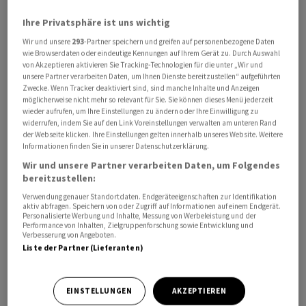
Millionen sowie ein übernahmebezogener
Ihre Privatsphäre ist uns wichtig
Vergütungsaufwand von 240 Millionen.
Wir und unsere
293
-Partner speichern und greifen auf personenbezogene Daten
wie Browserdaten oder eindeutige Kennungen auf Ihrem Gerät zu. Durch Auswahl
Im zweiten Quartal wurden zudem weitere
von Akzeptieren aktivieren Sie Tracking-Technologien für die unter „Wir und
unsere Partner verarbeiten Daten, um Ihnen Dienste bereitzustellen“ aufgeführten
Rückstellungen für Rechtsstreitigkeiten in Höhe von
Zwecke. Wenn Tracker deaktiviert sind, sind manche Inhalte und Anzeigen
1,3 Milliarden gebildet.
möglicherweise nicht mehr so relevant für Sie. Sie können dieses Menü jederzeit
wieder aufrufen, um Ihre Einstellungen zu ändern oder Ihre Einwilligung zu
widerrufen, indem Sie auf den Link Voreinstellungen verwalten am unteren Rand
Die Fair-Value-Anpassungen würden Änderungen bei
der Webseite klicken. Ihre Einstellungen gelten innerhalb unseres Website. Weitere
Informationen finden Sie in unserer Datenschutzerklärung.
den Ausstiegsstrategien und den Hauptmärkten, eine
Wir und unsere Partner verarbeiten Daten, um Folgendes
Angleichung an UBS-Richtlinien, Bilanz-
bereitzustellen:
Umklassifizierungen sowie bestimmte spezifische
Verwendung genauer Standortdaten. Endgeräteeigenschaften zur Identifikation
Beteiligungswertberichtigungen und
aktiv abfragen. Speichern von oder Zugriff auf Informationen auf einem Endgerät.
Personalisierte Werbung und Inhalte, Messung von Werbeleistung und der
Absichtsänderungen in Verbindung mit den Plänen und
Performance von Inhalten, Zielgruppenforschung sowie Entwicklung und
Absichten von UBS für die zugrunde liegenden
Verbesserung von Angeboten.
Liste der Partner (Lieferanten)
Positionen oder Portfolios spiegeln, so die Mitteilung.
EINSTELLUNGEN
AKZEPTIEREN