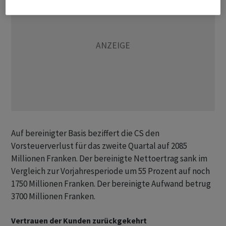
Auf bereinigter Basis beziffert die CS den
Vorsteuerverlust für das zweite Quartal auf 2085
Millionen Franken. Der bereinigte Nettoertrag sank im
Vergleich zur Vorjahresperiode um 55 Prozent auf noch
1750 Millionen Franken. Der bereinigte Aufwand betrug
3700 Millionen Franken.
Vertrauen der Kunden zurückgekehrt